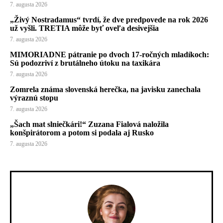
7. augusta 2026
„Živý Nostradamus“ tvrdí, že dve predpovede na rok 2026
už vyšli. TRETIA môže byť oveľa desivejšia
7. augusta 2026
MIMORIADNE pátranie po dvoch 17-ročných mladíkoch:
Sú podozriví z brutálneho útoku na taxikára
7. augusta 2026
Zomrela známa slovenská herečka, na javisku zanechala
výraznú stopu
7. augusta 2026
„Šach mat slniečkári!“ Zuzana Fialová naložila
konšpirátorom a potom si podala aj Rusko
7. augusta 2026