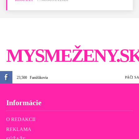
MYSMEŽENY.S
23,500
Fanúšikovia
PÁČI SA
Informácie
O REDAKCII
REKLAMA