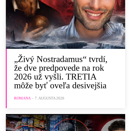
„Živý Nostradamus“ tvrdí,
že dve predpovede na rok
2026 už vyšli. TRETIA
môže byť oveľa desivejšia
ROMANA
-
7. AUGUSTA 2026