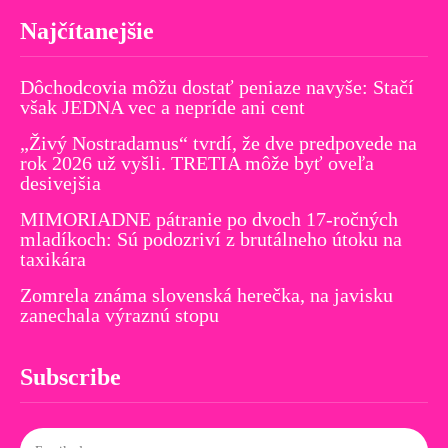
Najčítanejšie
Dôchodcovia môžu dostať peniaze navyše: Stačí
však JEDNA vec a nepríde ani cent
„Živý Nostradamus“ tvrdí, že dve predpovede na
rok 2026 už vyšli. TRETIA môže byť oveľa
desivejšia
MIMORIADNE pátranie po dvoch 17-ročných
mladíkoch: Sú podozriví z brutálneho útoku na
taxikára
Zomrela známa slovenská herečka, na javisku
zanechala výraznú stopu
Subscribe