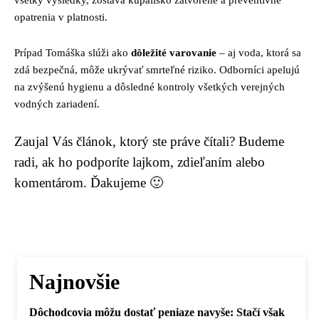
všetky výsledky, zostáva kúpalisko zatvorené a preventívne
opatrenia v platnosti.
Prípad Tomáška slúži ako
dôležité varovanie
– aj voda, ktorá sa
zdá bezpečná, môže ukrývať smrteľné riziko. Odborníci apelujú
na zvýšenú hygienu a dôsledné kontroly všetkých verejných
vodných zariadení.
Zaujal Vás článok, ktorý ste práve čítali? Budeme
radi, ak ho podporíte lajkom, zdieľaním alebo
komentárom. Ďakujeme 🙂
Najnovšie
Dôchodcovia môžu dostať peniaze navyše: Stačí však