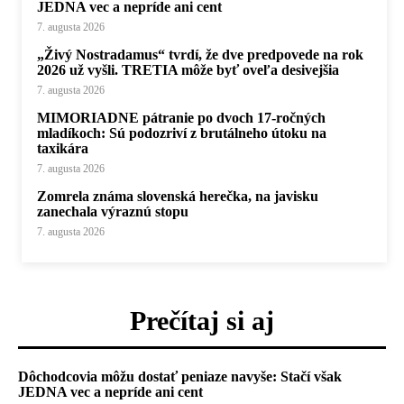
JEDNA vec a nepríde ani cent
7. augusta 2026
„Živý Nostradamus“ tvrdí, že dve predpovede na rok
2026 už vyšli. TRETIA môže byť oveľa desivejšia
7. augusta 2026
MIMORIADNE pátranie po dvoch 17-ročných
mladíkoch: Sú podozriví z brutálneho útoku na
taxikára
7. augusta 2026
Zomrela známa slovenská herečka, na javisku
zanechala výraznú stopu
7. augusta 2026
Prečítaj si aj
Dôchodcovia môžu dostať peniaze navyše: Stačí však
JEDNA vec a nepríde ani cent