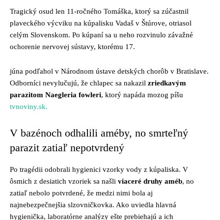
Tragický osud len 11-ročného Tomáška, ktorý sa zúčastnil
plaveckého výcviku na kúpalisku Vadaš v Štúrove, otriasol
celým Slovenskom. Po kúpaní sa u neho rozvinulo závažné
ochorenie nervovej sústavy, ktorému 17.
júna podľahol v Národnom ústave detských chorôb v Bratislave.
Odborníci nevylučujú, že chlapec sa nakazil
zriedkavým
parazitom Naegleria fowleri
, ktorý napáda mozog píšu
tvnoviny.sk.
V bazénoch odhalili améby, no smrteľný
parazit zatiaľ nepotvrdený
Po tragédii odobrali hygienici vzorky vody z kúpaliska. V
ôsmich z desiatich vzoriek sa našli
viaceré druhy améb
, no
zatiaľ nebolo potvrdené, že medzi nimi bola aj
najnebezpečnejšia slzovničkovka. Ako uviedla hlavná
hygienička, laboratórne analýzy ešte prebiehajú a ich