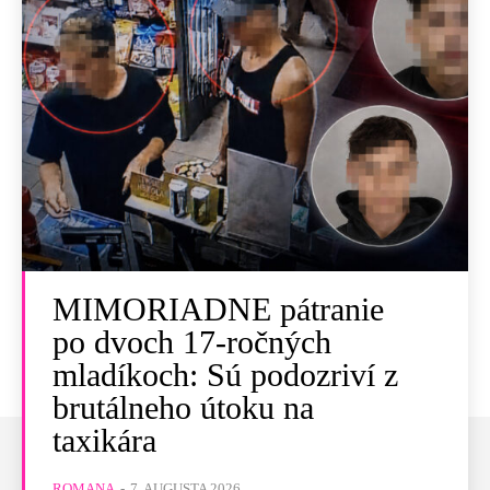
MIMORIADNE pátranie
po dvoch 17-ročných
mladíkoch: Sú podozriví z
brutálneho útoku na
taxikára
ROMANA
-
7. AUGUSTA 2026