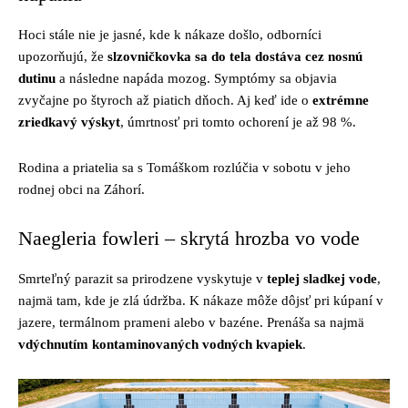
Hoci stále nie je jasné, kde k nákaze došlo, odborníci
upozorňujú, že
slzovničkovka sa do tela dostáva cez nosnú
dutinu
a následne napáda mozog. Symptómy sa objavia
zvyčajne po štyroch až piatich dňoch. Aj keď ide o
extrémne
zriedkavý výskyt
, úmrtnosť pri tomto ochorení je až 98 %.
Rodina a priatelia sa s Tomáškom rozlúčia v sobotu v jeho
rodnej obci na Záhorí.
Naegleria fowleri – skrytá hrozba vo vode
Smrteľný parazit sa prirodzene vyskytuje v
teplej sladkej vode
,
najmä tam, kde je zlá údržba. K nákaze môže dôjsť pri kúpaní v
jazere, termálnom prameni alebo v bazéne. Prenáša sa najmä
vdýchnutím kontaminovaných vodných kvapiek
.