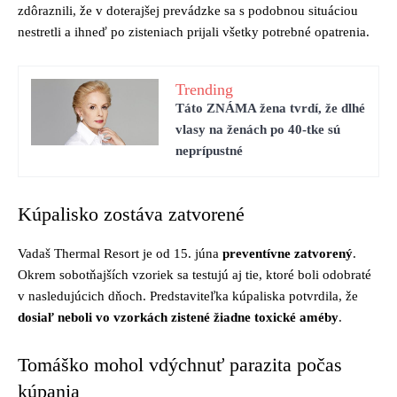
zdôraznili, že v doterajšej prevádzke sa s podobnou situáciou
nestretli a ihneď po zisteniach prijali všetky potrebné opatrenia.
Trending
Táto ZNÁMA žena tvrdí, že dlhé
vlasy na ženách po 40-tke sú
neprípustné
Kúpalisko zostáva zatvorené
Vadaš Thermal Resort je od 15. júna
preventívne zatvorený
.
Okrem sobotňajších vzoriek sa testujú aj tie, ktoré boli odobraté
v nasledujúcich dňoch. Predstaviteľka kúpaliska potvrdila, že
dosiaľ neboli vo vzorkách zistené žiadne toxické améby
.
Tomáško mohol vdýchnuť parazita počas
kúpania