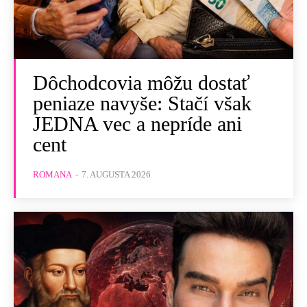
Dôchodcovia môžu dostať
peniaze navyše: Stačí však
JEDNA vec a nepríde ani
cent
ROMANA
-
7. AUGUSTA 2026