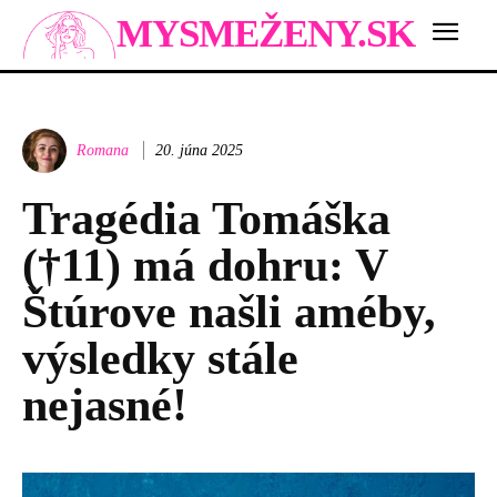
MYSMEŽENY.SK
Romana
20. júna 2025
Tragédia Tomáška
(†11) má dohru: V
Štúrove našli améby,
výsledky stále
nejasné!