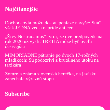
Najčítanejšie
Dôchodcovia môžu dostať peniaze navyše: Stačí
však JEDNA vec a nepríde ani cent
„Živý Nostradamus“ tvrdí, že dve predpovede na
rok 2026 už vyšli. TRETIA môže byť oveľa
desivejšia
MIMORIADNE pátranie po dvoch 17-ročných
mladíkoch: Sú podozriví z brutálneho útoku na
taxikára
Zomrela známa slovenská herečka, na javisku
zanechala výraznú stopu
Subscribe