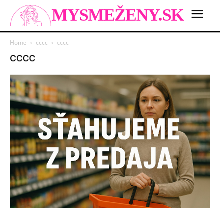
MYSMEŽENY.SK
Home
cccc
cccc
cccc