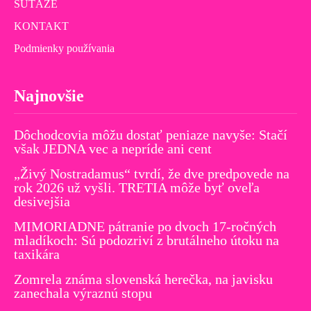
SÚŤAŽE
KONTAKT
Podmienky používania
Najnovšie
Dôchodcovia môžu dostať peniaze navyše: Stačí
však JEDNA vec a nepríde ani cent
„Živý Nostradamus“ tvrdí, že dve predpovede na
rok 2026 už vyšli. TRETIA môže byť oveľa
desivejšia
MIMORIADNE pátranie po dvoch 17-ročných
mladíkoch: Sú podozriví z brutálneho útoku na
taxikára
Zomrela známa slovenská herečka, na javisku
zanechala výraznú stopu