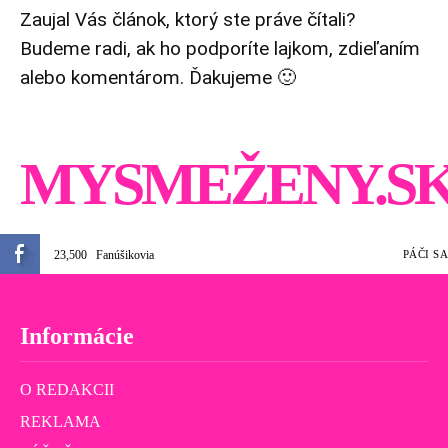
Zaujal Vás článok, ktorý ste práve čítali?
Budeme radi, ak ho podporíte lajkom, zdieľaním
alebo komentárom. Ďakujeme 🙂
MYSMEŽENY.S
23,500
Fanúšikovia
PÁČI SA
Informácie
O REDAKCII
REKLAMA