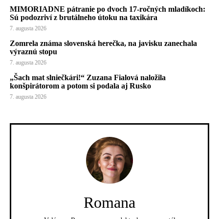
MIMORIADNE pátranie po dvoch 17-ročných mladíkoch:
Sú podozriví z brutálneho útoku na taxikára
7. augusta 2026
Zomrela známa slovenská herečka, na javisku zanechala
výraznú stopu
7. augusta 2026
„Šach mat slniečkári!“ Zuzana Fialová naložila
konšpirátorom a potom si podala aj Rusko
7. augusta 2026
Romana