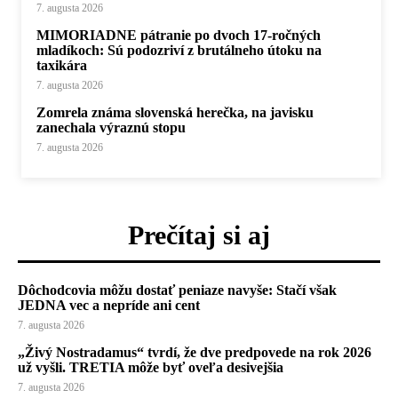
7. augusta 2026
MIMORIADNE pátranie po dvoch 17-ročných
mladíkoch: Sú podozriví z brutálneho útoku na
taxikára
7. augusta 2026
Zomrela známa slovenská herečka, na javisku
zanechala výraznú stopu
7. augusta 2026
Prečítaj si aj
Dôchodcovia môžu dostať peniaze navyše: Stačí však
JEDNA vec a nepríde ani cent
7. augusta 2026
„Živý Nostradamus“ tvrdí, že dve predpovede na rok 2026
už vyšli. TRETIA môže byť oveľa desivejšia
7. augusta 2026