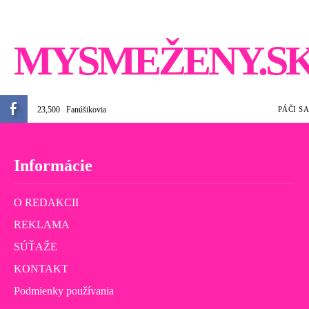
MYSMEŽENY.S
23,500
Fanúšikovia
PÁČI SA
Informácie
O REDAKCII
REKLAMA
SÚŤAŽE
KONTAKT
Podmienky používania