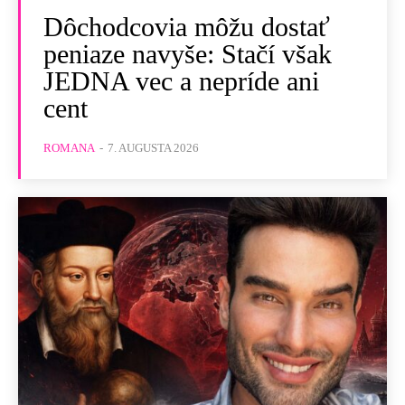
Dôchodcovia môžu dostať
peniaze navyše: Stačí však
JEDNA vec a nepríde ani
cent
ROMANA
-
7. AUGUSTA 2026