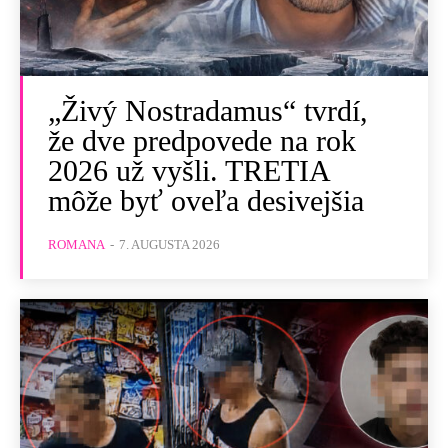
„Živý Nostradamus“ tvrdí,
že dve predpovede na rok
2026 už vyšli. TRETIA
môže byť oveľa desivejšia
ROMANA
-
7. AUGUSTA 2026