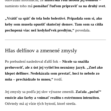
odovzdali informáciu, že
materská rola nebola jej osudom
–
namiesto toho má
pomáhať ľuďom pripraviť sa na druhý svet
.
„Vrátiť sa späť do tela bolo bolestivé. Pripadala som si, ako
keby som musela opustiť skutočný domov. Tam som sa cítila
pochopená viac než kedykoľvek predtým,“
povedala.
Hlas delfínov a zmenené zmysly
Po prebudení nasledoval ďalší šok –
Nicole sa snažila
prehovoriť, ale z úst jej vyšiel len neznámy jazyk
.
„Znel ako
klepot delfínov. Nedokázala som prestať, hoci to nebolo zo
mňa – prechádzalo to mnou,“
tvrdí.
Jej zmysly sa podľa jej slov výrazne zmenili.
Začala „počuť“
emócie ako farby a vnímať realitu s extrémnou intenzitou.
Odvtedy má aj vízie tých bytostí, ktoré stretla.