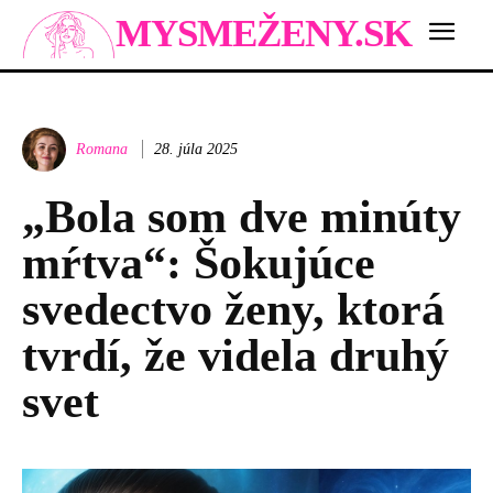
MYSMEŽENY.SK
Romana
28. júla 2025
„Bola som dve minúty
mŕtva“: Šokujúce
svedectvo ženy, ktorá
tvrdí, že videla druhý
svet