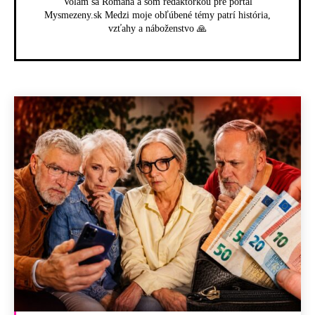
Volám sa Romana a som redaktorkou pre portál
Mysmezeny.sk Medzi moje obľúbené témy patrí história,
vzťahy a náboženstvo 🙏