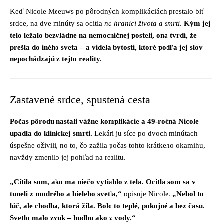
Keď Nicole Meeuws po pôrodných komplikáciách prestalo biť
srdce, na dve minúty sa ocitla
na hranici života a smrti
.
Kým jej
telo ležalo bezvládne na nemocničnej posteli, ona tvrdí, že
prešla do iného sveta – a videla bytosti, ktoré podľa jej slov
nepochádzajú z tejto reality.
Zastavené srdce, spustená cesta
Počas pôrodu nastali vážne komplikácie a 49-ročná Nicole
upadla do klinickej smrti.
Lekári ju síce po dvoch minútach
úspešne oživili, no to, čo zažila počas tohto krátkeho okamihu,
navždy zmenilo jej pohľad na realitu.
„Cítila som, ako ma niečo vytiahlo z tela. Ocitla som sa v
tuneli z modrého a bieleho svetla,“
opisuje Nicole.
„Nebol to
lúč, ale chodba, ktorá žila. Bolo to teplé, pokojné a bez času.
Svetlo malo zvuk – hudbu ako z vody.“