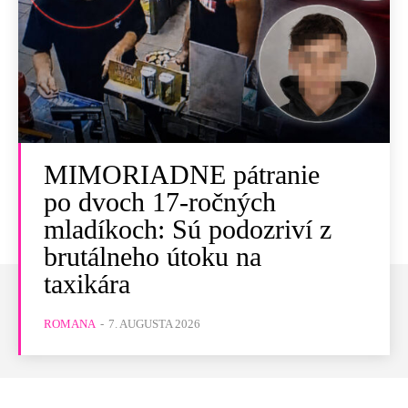
MIMORIADNE pátranie
po dvoch 17-ročných
mladíkoch: Sú podozriví z
brutálneho útoku na
taxikára
ROMANA
-
7. AUGUSTA 2026