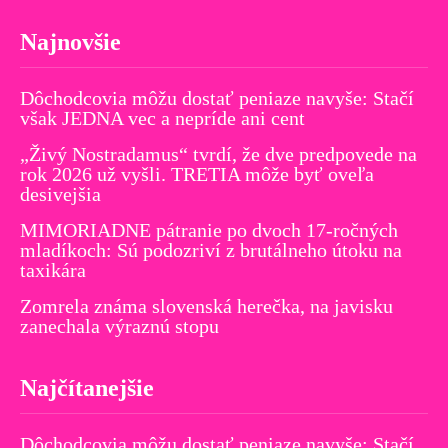
Najnovšie
Dôchodcovia môžu dostať peniaze navyše: Stačí
však JEDNA vec a nepríde ani cent
„Živý Nostradamus“ tvrdí, že dve predpovede na
rok 2026 už vyšli. TRETIA môže byť oveľa
desivejšia
MIMORIADNE pátranie po dvoch 17-ročných
mladíkoch: Sú podozriví z brutálneho útoku na
taxikára
Zomrela známa slovenská herečka, na javisku
zanechala výraznú stopu
Najčítanejšie
Dôchodcovia môžu dostať peniaze navyše: Stačí