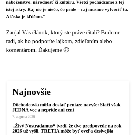
náboženstvo, národnosť či kultúru. Všetci pochádzame z tej
istej iskry. Raj nie je niečo, čo príde – raj musíme vytvoriť tu.
A láska je kľúčom.“
Zaujal Vás článok, ktorý ste práve čítali? Budeme
radi, ak ho podporíte lajkom, zdieľaním alebo
komentárom. Ďakujeme 🙂
Najnovšie
Dôchodcovia môžu dostať peniaze navyše: Stačí však
JEDNA vec a nepríde ani cent
7. augusta 2026
„Živý Nostradamus“ tvrdí, že dve predpovede na rok
2026 už vyšli. TRETIA môže byť oveľa desivejšia