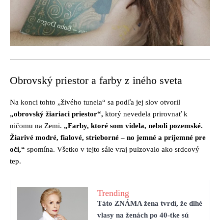
Obrovský priestor a farby z iného sveta
Na konci tohto „živého tunela“ sa podľa jej slov otvoril
„obrovský žiariaci priestor“,
ktorý nevedela prirovnať k
ničomu na Zemi.
„Farby, ktoré som videla, neboli pozemské.
Žiarivé modré, fialové, strieborné – no jemné a príjemné pre
oči,“
spomína. Všetko v tejto sále vraj pulzovalo ako srdcový
tep.
Trending
Táto ZNÁMA žena tvrdí, že dlhé
vlasy na ženách po 40-tke sú