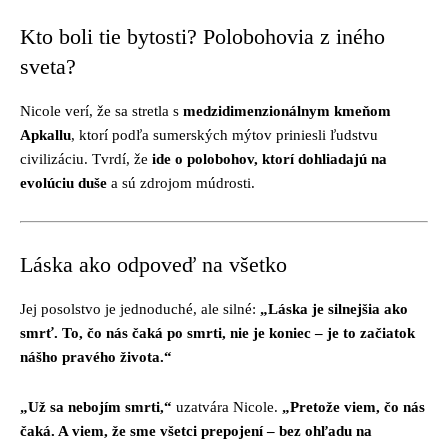
Kto boli tie bytosti? Polobohovia z iného
sveta?
Nicole verí, že sa stretla s
medzidimenzionálnym kmeňom
Apkallu
, ktorí podľa sumerských mýtov priniesli ľudstvu
civilizáciu. Tvrdí, že
ide o polobohov, ktorí dohliadajú na
evolúciu duše
a sú zdrojom múdrosti.
Láska ako odpoveď na všetko
Jej posolstvo je jednoduché, ale silné:
„Láska je silnejšia ako
smrť. To, čo nás čaká po smrti, nie je koniec – je to začiatok
nášho pravého života.“
„Už sa nebojím smrti,“
uzatvára Nicole.
„Pretože viem, čo nás
čaká. A viem, že sme všetci prepojení – bez ohľadu na