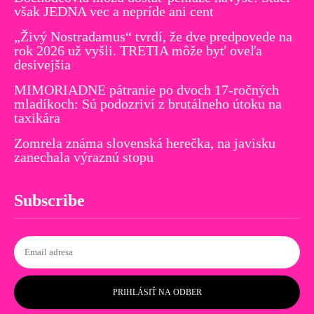
však JEDNA vec a nepríde ani cent
„Živý Nostradamus“ tvrdí, že dve predpovede na
rok 2026 už vyšli. TRETIA môže byť oveľa
desivejšia
MIMORIADNE pátranie po dvoch 17-ročných
mladíkoch: Sú podozriví z brutálneho útoku na
taxikára
Zomrela známa slovenská herečka, na javisku
zanechala výraznú stopu
Subscribe
PRIHLÁSIŤ NA ODBER