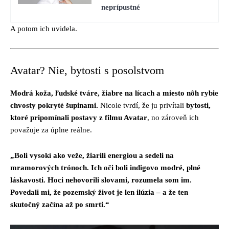
neprípustné
A potom ich uvidela.
Avatar? Nie, bytosti s posolstvom
Modrá koža, ľudské tváre, žiabre na lícach a miesto nôh rybie
chvosty pokryté šupinami.
Nicole tvrdí, že ju privítali
bytosti,
ktoré pripomínali postavy z filmu Avatar
, no zároveň ich
považuje za úplne reálne.
„Boli vysokí ako veže, žiarili energiou a sedeli na
mramorových trónoch. Ich oči boli indigovo modré, plné
láskavosti. Hoci nehovorili slovami, rozumela som im.
Povedali mi, že pozemský život je len ilúzia – a že ten
skutočný začína až po smrti.“