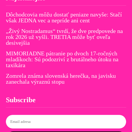
Dôchodcovia môžu dostať peniaze navyše: Stačí
však JEDNA vec a nepríde ani cent
„Živý Nostradamus“ tvrdí, že dve predpovede na
rok 2026 už vyšli. TRETIA môže byť oveľa
desivejšia
MIMORIADNE pátranie po dvoch 17-ročných
mladíkoch: Sú podozriví z brutálneho útoku na
taxikára
Zomrela známa slovenská herečka, na javisku
zanechala výraznú stopu
Subscribe