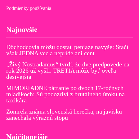
Podmienky používania
Najnovšie
Dôchodcovia môžu dostať peniaze navyše: Stačí
však JEDNA vec a nepríde ani cent
„Živý Nostradamus“ tvrdí, že dve predpovede na
rok 2026 už vyšli. TRETIA môže byť oveľa
desivejšia
MIMORIADNE pátranie po dvoch 17-ročných
mladíkoch: Sú podozriví z brutálneho útoku na
taxikára
Zomrela známa slovenská herečka, na javisku
zanechala výraznú stopu
Najčítanejšie