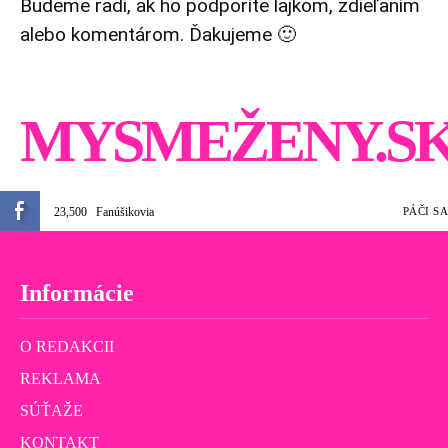
Budeme radi, ak ho podporíte lajkom, zdieľaním
alebo komentárom. Ďakujeme 🙂
MYSMEŽENY.S
23,500
Fanúšikovia
PÁČI SA
Informácie
O REDAKCII
REKLAMA
SÚŤAŽE
KONTAKT