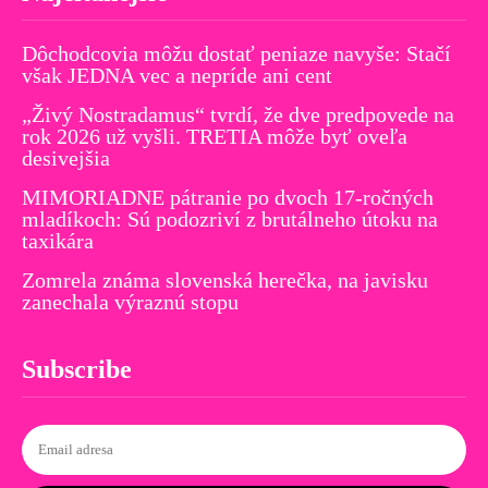
Dôchodcovia môžu dostať peniaze navyše: Stačí
však JEDNA vec a nepríde ani cent
„Živý Nostradamus“ tvrdí, že dve predpovede na
rok 2026 už vyšli. TRETIA môže byť oveľa
desivejšia
MIMORIADNE pátranie po dvoch 17-ročných
mladíkoch: Sú podozriví z brutálneho útoku na
taxikára
Zomrela známa slovenská herečka, na javisku
zanechala výraznú stopu
Subscribe