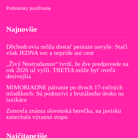
Podmienky používania
Najnovšie
Dôchodcovia môžu dostať peniaze navyše: Stačí
však JEDNA vec a nepríde ani cent
„Živý Nostradamus“ tvrdí, že dve predpovede na
rok 2026 už vyšli. TRETIA môže byť oveľa
desivejšia
MIMORIADNE pátranie po dvoch 17-ročných
mladíkoch: Sú podozriví z brutálneho útoku na
taxikára
Zomrela známa slovenská herečka, na javisku
zanechala výraznú stopu
Najčítanejšie