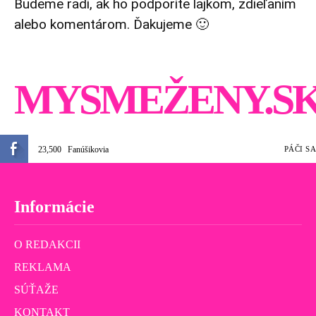
Budeme radi, ak ho podporíte lajkom, zdieľaním
alebo komentárom. Ďakujeme 🙂
MYSMEŽENY.S
23,500
Fanúšikovia
PÁČI SA
Informácie
O REDAKCII
REKLAMA
SÚŤAŽE
KONTAKT