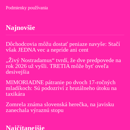
Podmienky používania
Najnovšie
Dôchodcovia môžu dostať peniaze navyše: Stačí
však JEDNA vec a nepríde ani cent
„Živý Nostradamus“ tvrdí, že dve predpovede na
rok 2026 už vyšli. TRETIA môže byť oveľa
desivejšia
MIMORIADNE pátranie po dvoch 17-ročných
mladíkoch: Sú podozriví z brutálneho útoku na
taxikára
Zomrela známa slovenská herečka, na javisku
zanechala výraznú stopu
Najčítanejšie