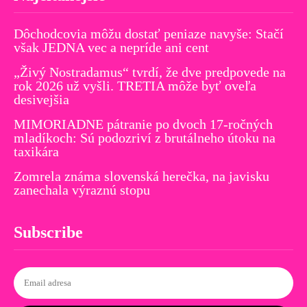
Dôchodcovia môžu dostať peniaze navyše: Stačí
však JEDNA vec a nepríde ani cent
„Živý Nostradamus“ tvrdí, že dve predpovede na
rok 2026 už vyšli. TRETIA môže byť oveľa
desivejšia
MIMORIADNE pátranie po dvoch 17-ročných
mladíkoch: Sú podozriví z brutálneho útoku na
taxikára
Zomrela známa slovenská herečka, na javisku
zanechala výraznú stopu
Subscribe