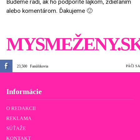
Budeme radi, ak ho podporíte lajkom, zdieľaním
alebo komentárom. Ďakujeme 🙂
MYSMEŽENY.S
23,500
Fanúšikovia
PÁČI SA
Informácie
O REDAKCII
REKLAMA
SÚŤAŽE
KONTAKT