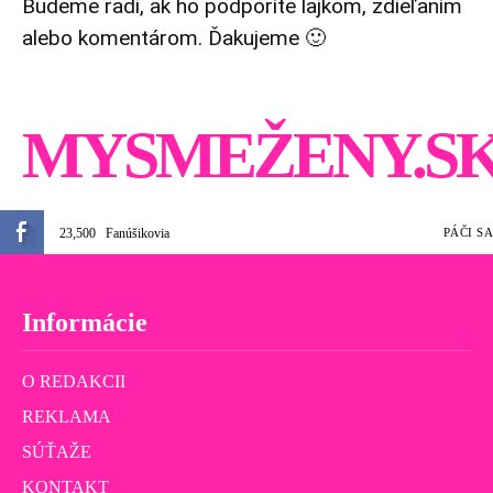
Budeme radi, ak ho podporíte lajkom, zdieľaním
alebo komentárom. Ďakujeme 🙂
MYSMEŽENY.S
23,500
Fanúšikovia
PÁČI SA
Informácie
O REDAKCII
REKLAMA
SÚŤAŽE
KONTAKT