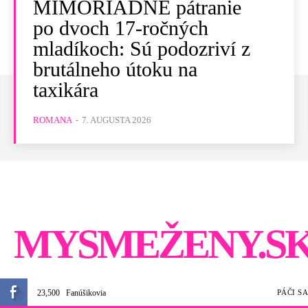
MIMORIADNE pátranie
po dvoch 17-ročných
mladíkoch: Sú podozriví z
brutálneho útoku na
taxikára
ROMANA
-
7. AUGUSTA 2026
MYSMEŽENY.S
23,500
Fanúšikovia
PÁČI SA