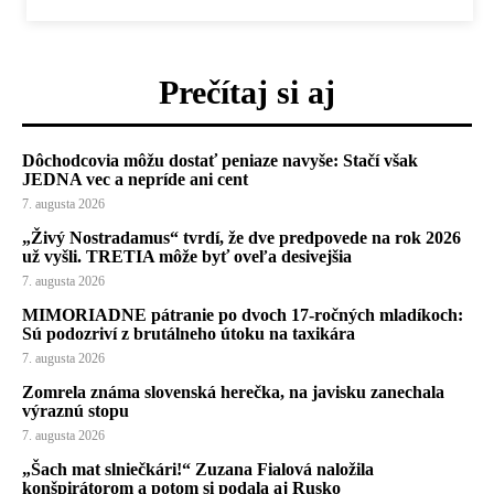
Prečítaj si aj
Dôchodcovia môžu dostať peniaze navyše: Stačí však
JEDNA vec a nepríde ani cent
7. augusta 2026
„Živý Nostradamus“ tvrdí, že dve predpovede na rok 2026
už vyšli. TRETIA môže byť oveľa desivejšia
7. augusta 2026
MIMORIADNE pátranie po dvoch 17-ročných mladíkoch:
Sú podozriví z brutálneho útoku na taxikára
7. augusta 2026
Zomrela známa slovenská herečka, na javisku zanechala
výraznú stopu
7. augusta 2026
„Šach mat slniečkári!“ Zuzana Fialová naložila
konšpirátorom a potom si podala aj Rusko