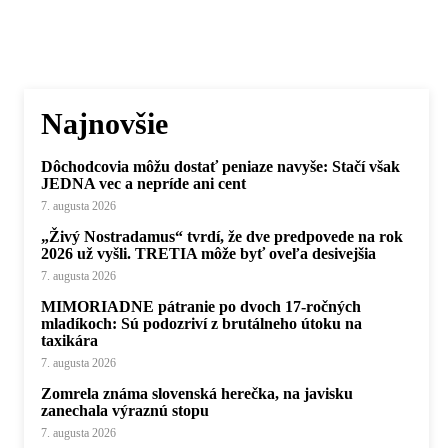
Najnovšie
Dôchodcovia môžu dostať peniaze navyše: Stačí však
JEDNA vec a nepríde ani cent
7. augusta 2026
„Živý Nostradamus“ tvrdí, že dve predpovede na rok
2026 už vyšli. TRETIA môže byť oveľa desivejšia
7. augusta 2026
MIMORIADNE pátranie po dvoch 17-ročných
mladíkoch: Sú podozriví z brutálneho útoku na
taxikára
7. augusta 2026
Zomrela známa slovenská herečka, na javisku
zanechala výraznú stopu
7. augusta 2026