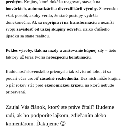
predtým
. Krajiny, ktoré dokážu reagovať, stavajú na
inováciách, automatizácii a diverzifikácii výroby
. Slovensko
však pôsobí, akoby verilo, že staré postupy vydržia
donekonečna. Ak sa
nepripraví na transformáciu
a nezníži
svoju
závislosť od úzkej skupiny odvetví
, riziko ďalšieho
úpadku sa stane realitou.
Pokles výroby, tlak na mzdy a znižovanie kúpnej sily
– tieto
faktory už teraz tvoria
nebezpečnú kombináciu
.
Budúcnosť slovenského priemyslu tak závisí od toho, či sa
podarí včas urobiť
zásadné rozhodnutia
. Bez nich môže krajina
o pár rokov stáť pred
ekonomickou krízou
, na ktorú nebude
pripravená.
Zaujal Vás článok, ktorý ste práve čítali? Budeme
radi, ak ho podporíte lajkom, zdieľaním alebo
komentárom. Ďakujeme 🙂