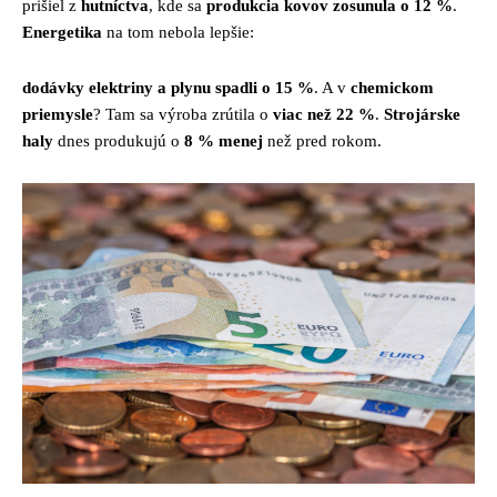
prišiel z
hutníctva
, kde sa
produkcia kovov zosunula o 12 %
.
Energetika
na tom nebola lepšie:
dodávky elektriny a plynu spadli o 15 %
. A v
chemickom
priemysle
? Tam sa výroba zrútila o
viac než 22 %
.
Strojárske
haly
dnes produkujú o
8 % menej
než pred rokom.