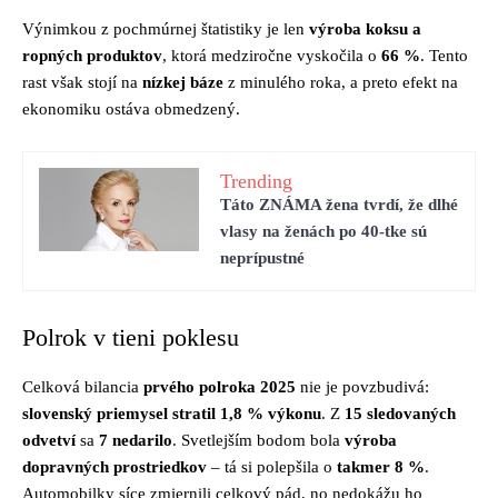
Výnimkou z pochmúrnej štatistiky je len
výroba koksu a
ropných produktov
, ktorá medziročne vyskočila o
66 %
. Tento
rast však stojí na
nízkej báze
z minulého roka, a preto efekt na
ekonomiku ostáva obmedzený.
Trending
Táto ZNÁMA žena tvrdí, že dlhé
vlasy na ženách po 40-tke sú
neprípustné
Polrok v tieni poklesu
Celková bilancia
prvého polroka 2025
nie je povzbudivá:
slovenský priemysel stratil 1,8 % výkonu
. Z
15 sledovaných
odvetví
sa
7 nedarilo
. Svetlejším bodom bola
výroba
dopravných prostriedkov
– tá si polepšila o
takmer 8 %
.
Automobilky síce zmiernili celkový pád, no nedokážu ho