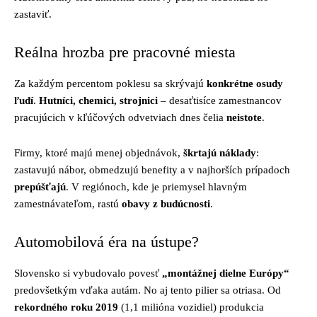
zastaviť.
Reálna hrozba pre pracovné miesta
Za každým percentom poklesu sa skrývajú
konkrétne osudy
ľudí
.
Hutníci, chemici, strojnici
– desaťtisíce zamestnancov
pracujúcich v kľúčových odvetviach dnes čelia
neistote
.
Firmy, ktoré majú menej objednávok,
škrtajú náklady
:
zastavujú nábor, obmedzujú benefity a v najhorších prípadoch
prepúšťajú
. V regiónoch, kde je priemysel hlavným
zamestnávateľom, rastú
obavy z budúcnosti
.
Automobilová éra na ústupe?
Slovensko si vybudovalo povesť
„montážnej dielne Európy“
predovšetkým vďaka autám. No aj tento pilier sa otriasa. Od
rekordného roku 2019
(1,1 milióna vozidiel) produkcia