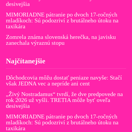
desivejšia
MIMORIADNE pátranie po dvoch 17-ročných
mladíkoch: Sú podozriví z brutálneho útoku na
taxikára
Zomrela známa slovenská herečka, na javisku
zanechala výraznú stopu
Najčítanejšie
Dôchodcovia môžu dostať peniaze navyše: Stačí
však JEDNA vec a nepríde ani cent
„Živý Nostradamus“ tvrdí, že dve predpovede na
rok 2026 už vyšli. TRETIA môže byť oveľa
desivejšia
MIMORIADNE pátranie po dvoch 17-ročných
mladíkoch: Sú podozriví z brutálneho útoku na
taxikára