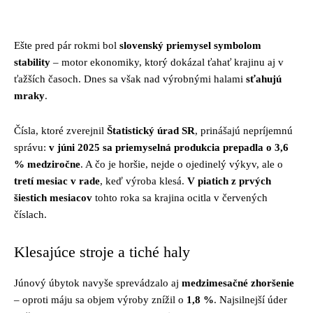
Facebook
Twitter
Pinterest
Whats
Ešte pred pár rokmi bol
slovenský priemysel symbolom
stability
– motor ekonomiky, ktorý dokázal ťahať krajinu aj v
ťažších časoch. Dnes sa však nad výrobnými halami
sťahujú
mraky
.
Čísla, ktoré zverejnil
Štatistický úrad SR
, prinášajú nepríjemnú
správu:
v júni 2025 sa priemyselná produkcia prepadla o 3,6
% medziročne
. A čo je horšie, nejde o ojedinelý výkyv, ale o
tretí mesiac v rade
, keď výroba klesá.
V piatich z prvých
šiestich mesiacov
tohto roka sa krajina ocitla v červených
číslach.
Klesajúce stroje a tiché haly
Júnový úbytok navyše sprevádzalo aj
medzimesačné zhoršenie
– oproti máju sa objem výroby znížil o
1,8 %
. Najsilnejší úder