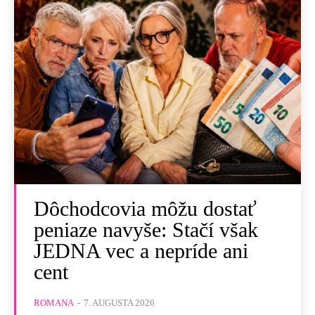
Dôchodcovia môžu dostať
peniaze navyše: Stačí však
JEDNA vec a nepríde ani
cent
ROMANA
-
7. AUGUSTA 2026