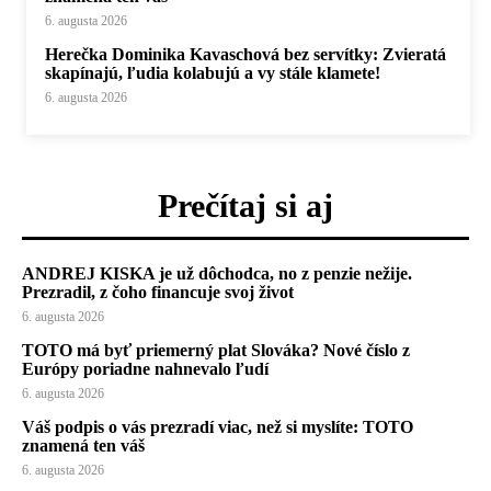
6. augusta 2026
Herečka Dominika Kavaschová bez servítky: Zvieratá
skapínajú, ľudia kolabujú a vy stále klamete!
6. augusta 2026
Prečítaj si aj
ANDREJ KISKA je už dôchodca, no z penzie nežije.
Prezradil, z čoho financuje svoj život
6. augusta 2026
TOTO má byť priemerný plat Slováka? Nové číslo z
Európy poriadne nahnevalo ľudí
6. augusta 2026
Váš podpis o vás prezradí viac, než si myslíte: TOTO
znamená ten váš
6. augusta 2026