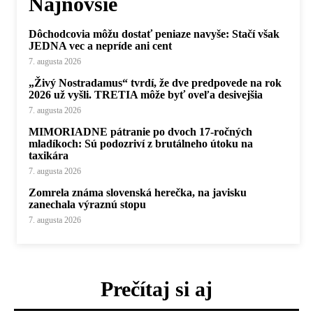
Najnovšie
Dôchodcovia môžu dostať peniaze navyše: Stačí však
JEDNA vec a nepríde ani cent
7. augusta 2026
„Živý Nostradamus“ tvrdí, že dve predpovede na rok
2026 už vyšli. TRETIA môže byť oveľa desivejšia
7. augusta 2026
MIMORIADNE pátranie po dvoch 17-ročných
mladíkoch: Sú podozriví z brutálneho útoku na
taxikára
7. augusta 2026
Zomrela známa slovenská herečka, na javisku
zanechala výraznú stopu
7. augusta 2026
Prečítaj si aj