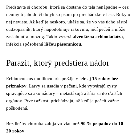
Predstavte si chorobu, ktorá sa dostane do tela nenápadne – cez
neumytú jahodu či dotyk so psom po prechádzke v lese. Roky o
nej neviete. Až keď je neskoro, ukáže sa, že vo vás ticho rástol
cudzopasník, ktorý napodobňuje rakovinu, ničí pečeň a môže
zasiahnuť aj mozog. Takto vyzerá
alveolárna echinokokóza
,
infekcia spôsobená
líščou pásomnicou
.
Parazit, ktorý predstiera nádor
Echinococcus multilocularis prežije v tele aj
15 rokov bez
príznakov
. Larvy sa usadia v pečeni, kde vytvárajú cysty
spravajúce sa ako nádory – metastázujú a šíria sa do ďalších
orgánov. Prvé ťažkosti prichádzajú, až keď je pečeň vážne
poškodená.
Bez liečby choroba zabíja vo viac než
90 % prípadov do 10 –
20 rokov
.