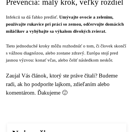
Prevencia: malý krok, veľký rozdiel
Infekcii sa dá ľahko predísť.
Umývajte ovocie a zeleninu,
používajte rukavice pri práci so zemou, odčervujte domácich
miláčikov a vyhýbajte sa výkalom divokých zvierat.
Tieto jednoduché kroky môžu rozhodnúť o tom, či človek skončí
s vážnou diagnózou, alebo zostane zdravý. Európa stojí pred
jasnou výzvou: konať včas, alebo čeliť následkom neskôr.
Zaujal Vás článok, ktorý ste práve čítali? Budeme
radi, ak ho podporíte lajkom, zdieľaním alebo
komentárom. Ďakujeme 🙂