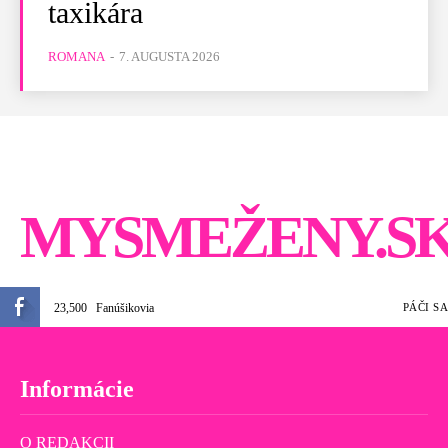
taxikára
ROMANA
-
7. AUGUSTA 2026
MYSMEŽENY.S
23,500
Fanúšikovia
PÁČI SA
Informácie
O REDAKCII