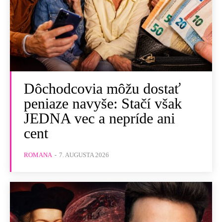
Dôchodcovia môžu dostať
peniaze navyše: Stačí však
JEDNA vec a nepríde ani
cent
ROMANA
-
7. AUGUSTA 2026