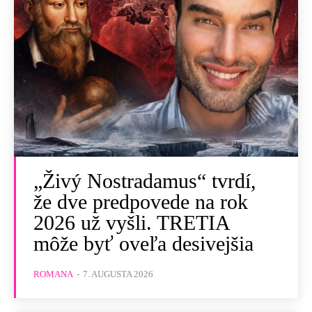
„Živý Nostradamus“ tvrdí,
že dve predpovede na rok
2026 už vyšli. TRETIA
môže byť oveľa desivejšia
ROMANA
-
7. AUGUSTA 2026