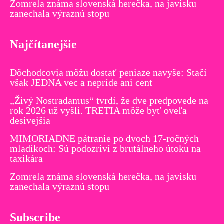
Zomrela známa slovenská herečka, na javisku
zanechala výraznú stopu
Najčítanejšie
Dôchodcovia môžu dostať peniaze navyše: Stačí
však JEDNA vec a nepríde ani cent
„Živý Nostradamus“ tvrdí, že dve predpovede na
rok 2026 už vyšli. TRETIA môže byť oveľa
desivejšia
MIMORIADNE pátranie po dvoch 17-ročných
mladíkoch: Sú podozriví z brutálneho útoku na
taxikára
Zomrela známa slovenská herečka, na javisku
zanechala výraznú stopu
Subscribe