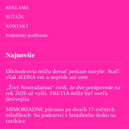
REKLAMA
SÚŤAŽE
KONTAKT
Podmienky používania
Najnovšie
Dôchodcovia môžu dostať peniaze navyše: Stačí
však JEDNA vec a nepríde ani cent
„Živý Nostradamus“ tvrdí, že dve predpovede na
rok 2026 už vyšli. TRETIA môže byť oveľa
desivejšia
MIMORIADNE pátranie po dvoch 17-ročných
mladíkoch: Sú podozriví z brutálneho útoku na
taxikára