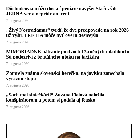
Dôchodcovia môžu dostať peniaze navyše: Stačí však
JEDNA vec a nepríde ani cent
7. augusta 2026
„Živý Nostradamus“ tvrdí, že dve predpovede na rok 2026
už vyšli. TRETIA môže byť oveľa desivejšia
7. augusta 2026
MIMORIADNE pátranie po dvoch 17-ročných mladíkoch:
Sú podozriví z brutálneho útoku na taxikára
7. augusta 2026
Zomrela známa slovenská herečka, na javisku zanechala
výraznú stopu
7. augusta 2026
„Šach mat slniečkári!“ Zuzana Fialová naložila
konšpirátorom a potom si podala aj Rusko
7. augusta 2026