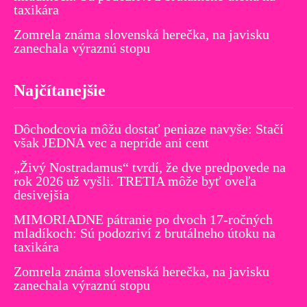
taxikára
Zomrela známa slovenská herečka, na javisku
zanechala výraznú stopu
Najčítanejšie
Dôchodcovia môžu dostať peniaze navyše: Stačí
však JEDNA vec a nepríde ani cent
„Živý Nostradamus“ tvrdí, že dve predpovede na
rok 2026 už vyšli. TRETIA môže byť oveľa
desivejšia
MIMORIADNE pátranie po dvoch 17-ročných
mladíkoch: Sú podozriví z brutálneho útoku na
taxikára
Zomrela známa slovenská herečka, na javisku
zanechala výraznú stopu