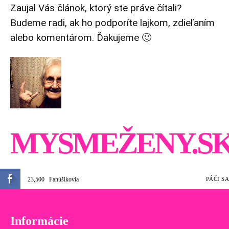
Zaujal Vás článok, ktorý ste práve čítali?
Budeme radi, ak ho podporíte lajkom, zdieľaním
alebo komentárom. Ďakujeme 🙂
MYSMEŽENY.S
23,500
Fanúšikovia
PÁČI SA
Informácie