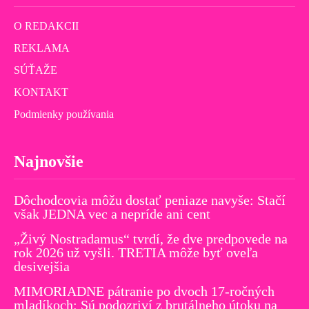
O REDAKCII
REKLAMA
SÚŤAŽE
KONTAKT
Podmienky používania
Najnovšie
Dôchodcovia môžu dostať peniaze navyše: Stačí
však JEDNA vec a nepríde ani cent
„Živý Nostradamus“ tvrdí, že dve predpovede na
rok 2026 už vyšli. TRETIA môže byť oveľa
desivejšia
MIMORIADNE pátranie po dvoch 17-ročných
mladíkoch: Sú podozriví z brutálneho útoku na