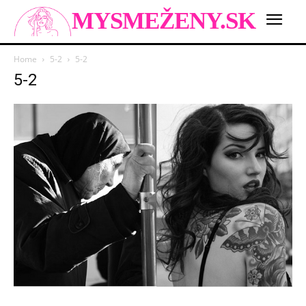
MYSMEŽENY.SK
Home
5-2
5-2
5-2