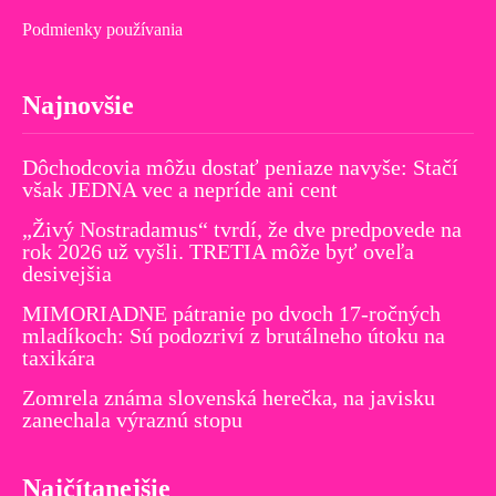
Podmienky používania
Najnovšie
Dôchodcovia môžu dostať peniaze navyše: Stačí
však JEDNA vec a nepríde ani cent
„Živý Nostradamus“ tvrdí, že dve predpovede na
rok 2026 už vyšli. TRETIA môže byť oveľa
desivejšia
MIMORIADNE pátranie po dvoch 17-ročných
mladíkoch: Sú podozriví z brutálneho útoku na
taxikára
Zomrela známa slovenská herečka, na javisku
zanechala výraznú stopu
Najčítanejšie