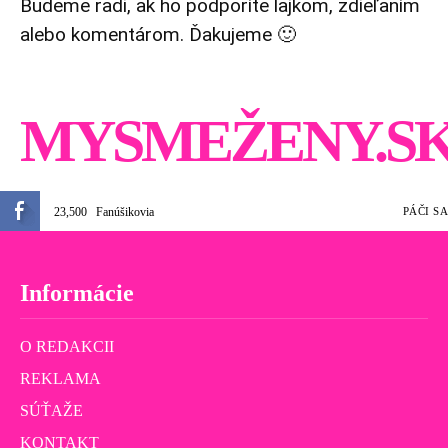
Budeme radi, ak ho podporíte lajkom, zdieľaním
alebo komentárom. Ďakujeme 🙂
MYSMEŽENY.S
23,500
Fanúšikovia
PÁČI SA
Informácie
O REDAKCII
REKLAMA
SÚŤAŽE
KONTAKT