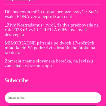
Dôchodcovia môžu dostať peniaze navyše: Stačí
však JEDNA vec a nepríde ani cent
„Živý Nostradamus“ tvrdí, že dve predpovede na
rok 2026 už vyšli. TRETIA môže byť oveľa
desivejšia
MIMORIADNE pátranie po dvoch 17-ročných
mladíkoch: Sú podozriví z brutálneho útoku na
taxikára
Zomrela známa slovenská herečka, na javisku
zanechala výraznú stopu
Subscribe