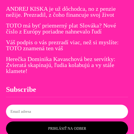
ANDREJ KISKA je už dôchodca, no z penzie
nežije. Prezradil, z čoho financuje svoj život
TOTO má byť priemerný plat Slováka? Nové
číslo z Európy poriadne nahnevalo ľudí
Váš podpis o vás prezradí viac, než si myslíte:
TOTO znamená ten váš
Herečka Dominika Kavaschová bez servítky:
Zvieratá skapínajú, ľudia kolabujú a vy stále
klamete!
Subscribe
PRIHLÁSIŤ NA ODBER