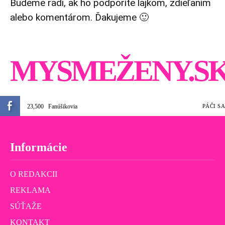
Budeme radi, ak ho podporíte lajkom, zdieľaním
alebo komentárom. Ďakujeme 🙂
MYSMEŽENY.S
23,500
Fanúšikovia
PÁČI SA
Informácie
O REDAKCII
REKLAMA
SÚŤAŽE
KONTAKT