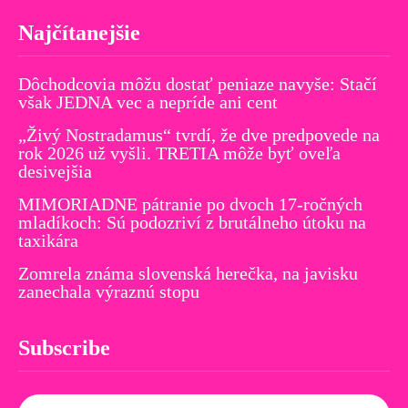
Najčítanejšie
Dôchodcovia môžu dostať peniaze navyše: Stačí
však JEDNA vec a nepríde ani cent
„Živý Nostradamus“ tvrdí, že dve predpovede na
rok 2026 už vyšli. TRETIA môže byť oveľa
desivejšia
MIMORIADNE pátranie po dvoch 17-ročných
mladíkoch: Sú podozriví z brutálneho útoku na
taxikára
Zomrela známa slovenská herečka, na javisku
zanechala výraznú stopu
Subscribe