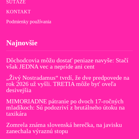
SÚŤAŽE
KONTAKT
Podmienky používania
Najnovšie
Dôchodcovia môžu dostať peniaze navyše: Stačí
však JEDNA vec a nepríde ani cent
„Živý Nostradamus“ tvrdí, že dve predpovede na
rok 2026 už vyšli. TRETIA môže byť oveľa
desivejšia
MIMORIADNE pátranie po dvoch 17-ročných
mladíkoch: Sú podozriví z brutálneho útoku na
taxikára
Zomrela známa slovenská herečka, na javisku
zanechala výraznú stopu