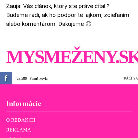
Zaujal Vás článok, ktorý ste práve čítali?
Budeme radi, ak ho podporíte lajkom, zdieľaním
alebo komentárom. Ďakujeme 🙂
MYSMEŽENY.S
23,500
Fanúšikovia
PÁČI SA
Informácie
O REDAKCII
REKLAMA