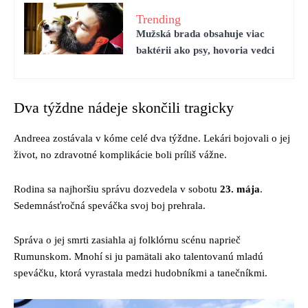
Trending
Mužská brada obsahuje viac
baktérii ako psy, hovoria vedci
Dva týždne nádeje skončili tragicky
Andreea zostávala v kóme celé dva týždne. Lekári bojovali o jej
život, no zdravotné komplikácie boli príliš vážne.
Rodina sa najhoršiu správu dozvedela v sobotu
23. mája
.
Sedemnásťročná speváčka svoj boj prehrala.
Správa o jej smrti zasiahla aj folklórnu scénu naprieč
Rumunskom. Mnohí si ju pamätali ako talentovanú mladú
speváčku, ktorá vyrastala medzi hudobníkmi a tanečníkmi.