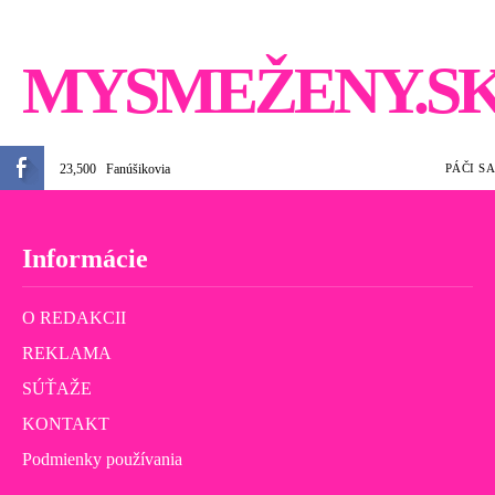
MYSMEŽENY.S
23,500
Fanúšikovia
PÁČI SA
Informácie
O REDAKCII
REKLAMA
SÚŤAŽE
KONTAKT
Podmienky používania