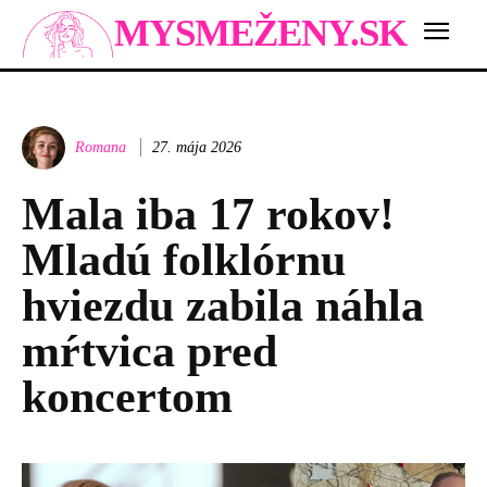
MYSMEŽENY.SK
Romana
27. mája 2026
Mala iba 17 rokov!
Mladú folklórnu
hviezdu zabila náhla
mŕtvica pred
koncertom