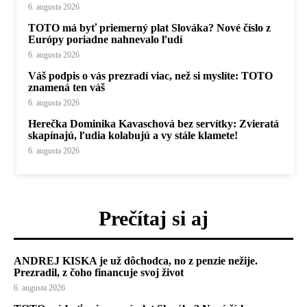
6. augusta 2026
TOTO má byť priemerný plat Slováka? Nové číslo z
Európy poriadne nahnevalo ľudí
6. augusta 2026
Váš podpis o vás prezradí viac, než si myslíte: TOTO
znamená ten váš
6. augusta 2026
Herečka Dominika Kavaschová bez servítky: Zvieratá
skapínajú, ľudia kolabujú a vy stále klamete!
6. augusta 2026
Prečítaj si aj
ANDREJ KISKA je už dôchodca, no z penzie nežije.
Prezradil, z čoho financuje svoj život
6. augusta 2026