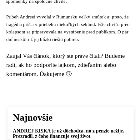
spomienky na spoločné chvíle.
Príbeh Andreei vyvolal v Rumunsku veľký smútok aj preto, že
tragédia prišla v priebehu niekoľkých sekúnd. Ešte chvíľu pred
kolapsom sa pripravovala na vystúpenie pred publikom. O pár
dní neskôr už jej blízki riešili pohreb.
Zaujal Vás článok, ktorý ste práve čítali? Budeme
radi, ak ho podporíte lajkom, zdieľaním alebo
komentárom. Ďakujeme 🙂
Najnovšie
ANDREJ KISKA je už dôchodca, no z penzie nežije.
Prezradil, z čoho financuje svoj život