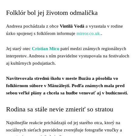
Folklór bol jej životom odmalička
Andreea pochádzala z obce
Vintilă Vodă
a vyrastala v rodine
úzko spojenej s folklórom informuje
mirror.co.uk.
.
Jej starý otec
Cristian Micu
patrí medzi známych regionálnych
interpretov. Andreea s ním pravidelne vystupovala na festivaloch
aj kultúrnych podujatiach.
Navštevovala strednú školu v meste Buzău a pôsobila vo
folklórnom súbore v Mânzălești. Podľa známych mala pred
sebou veľké plány a chcela sa hudbe venovať aj v budúcnosti.
Rodina sa stále nevie zmieriť so stratou
Najsilnejšie reakcie prichádzajú od jej starého otca, ktorý na
sociálnych sieťach pravidelne zverejňuje fotografie vnučky a