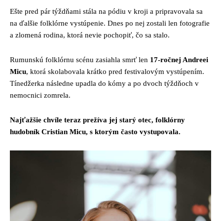
Ešte pred pár týždňami stála na pódiu v kroji a pripravovala sa
na ďalšie folklórne vystúpenie. Dnes po nej zostali len fotografie
a zlomená rodina, ktorá nevie pochopiť, čo sa stalo.
Rumunskú folklórnu scénu zasiahla smrť len
17-ročnej Andreei
Micu
, ktorá skolabovala krátko pred festivalovým vystúpením.
Tínedžerka následne upadla do kómy a po dvoch týždňoch v
nemocnici zomrela.
Najťažšie chvíle teraz prežíva jej starý otec, folklórny
hudobník Cristian Micu, s ktorým často vystupovala.