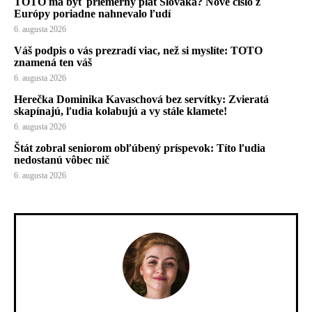
TOTO má byť priemerný plat Slováka? Nové číslo z
Európy poriadne nahnevalo ľudí
6. augusta 2026
Váš podpis o vás prezradí viac, než si myslíte: TOTO
znamená ten váš
6. augusta 2026
Herečka Dominika Kavaschová bez servítky: Zvieratá
skapínajú, ľudia kolabujú a vy stále klamete!
6. augusta 2026
Štát zobral seniorom obľúbený príspevok: Títo ľudia
nedostanú vôbec nič
6. augusta 2026