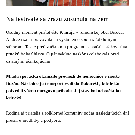
Na festivale sa zrazu zosunula na zem
Osudný moment prišiel ešte
9. mája
v rumunskej obci Bisoca.
Andreea sa pripravovala na vystúpenie spolu s folklórnym
súborom. Tesne pred začiatkom programu sa začala sťažovať na
prudkú bolesť hlavy. O pár sekúnd neskôr skolabovala pred
ostatnými účinkujúcimi.
Mladú speváčku okamžite previezli do nemocnice v meste
Buzău. Následne ju transportovali do Bukurešti, kde lekári
potvrdili vážnu mozgovú príhodu. Jej stav bol od začiatku
kritický.
Rodina aj priatelia z folklórnej komunity počas nasledujúcich dní
prosili o modlitby a podporu.