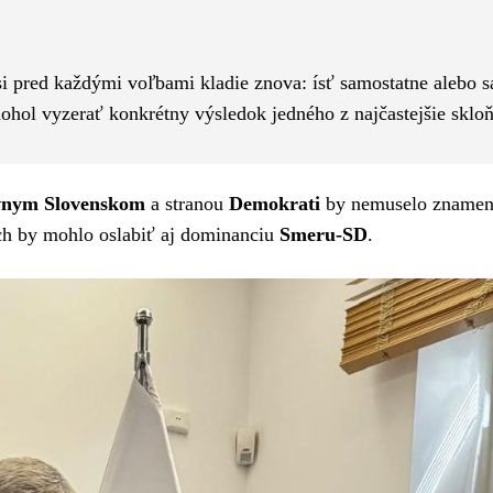
Pinterest
WhatsApp
si pred každými voľbami kladie znova: ísť samostatne alebo s
mohol vyzerať konkrétny výsledok jedného z najčastejšie skl
vnym Slovenskom
a stranou
Demokrati
by nemuselo znamen
och by mohlo oslabiť aj dominanciu
Smeru-SD
.