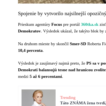
Spojenie by vytvorilo najsilnejší opozičn
Prieskum agentúry
Focus
pre portál
360tka.sk
zisť
Demokratov
. Výsledok ukázal, že takýto blok by 
Na druhom mieste by skončil
Smer-SD
Roberta Fi
10,4 percenta
.
Výsledok je zaujímavý najmä preto, že
PS sa v po
Demokrati balansujú tesne nad hranicou zvolite
medzi
5 až 6 percentami
.
Trending
Táto ZNÁMA žena tvrdí, 