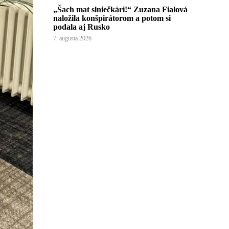
„Šach mat slniečkári!“ Zuzana Fialová
naložila konšpirátorom a potom si
podala aj Rusko
7. augusta 2026