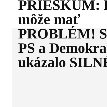
PRIESKUM: F
môže mať
PROBLÉM! Sp
PS a Demokra
ukázalo SILNÉ