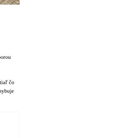
porou
tiaľ čo
hybuje