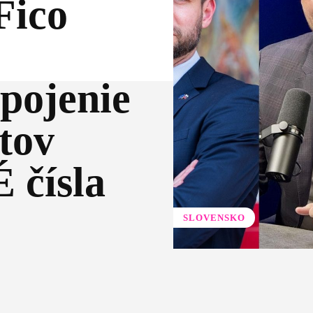
ico
ojenie
tov
 čísla
SLOVENSKO