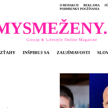
O REDAKCII
REKLAMA
S
PODMIENKY POUŽÍVANIA
MYSMEŽENY.
Gossip & Lifestyle Online Magazine
VZŤAHY
INŠPIRUJ SA
ZAUJÍMAVOSTI
SLO