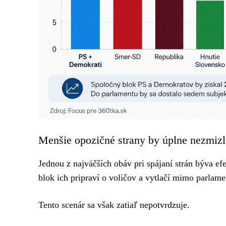
Menšie opozičné strany by úplne nezmizl
Jednou z najväčších obáv pri spájaní strán býva ef
blok ich pripraví o voličov a vytlačí mimo parlame
Tento scenár sa však zatiaľ nepotvrdzuje.