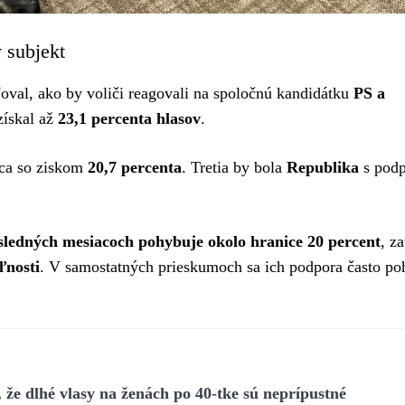
ý subjekt
oval, ako by voliči reagovali na spoločnú kandidátku
PS a
získal až
23,1 percenta hlasov
.
ca so ziskom
20,7 percenta
. Tretia by bola
Republika
s pod
sledných mesiacoch pohybuje okolo hranice 20 percent
, za
ľnosti
. V samostatných prieskumoch sa ich podpora často po
že dlhé vlasy na ženách po 40-tke sú neprípustné