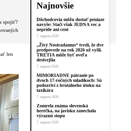
Najnovšie
Dôchodcovia môžu dostať peniaze
a spojiť?
navyše: Stačí však JEDNA vec a
nepríde ani cent
oňovaných
7. augusta 2026
„Živý Nostradamus“ tvrdí, že dve
predpovede na rok 2026 už vyšli.
ať len
TRETIA môže byť oveľa
desivejšia
7. augusta 2026
MIMORIADNE pátranie po
dvoch 17-ročných mladíkoch: Sú
podozriví z brutálneho útoku na
taxikára
7. augusta 2026
Zomrela známa slovenská
herečka, na javisku zanechala
výraznú stopu
7. augusta 2026