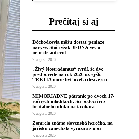
Prečítaj si aj
Dôchodcovia môžu dostať peniaze
navyše: Stačí však JEDNA vec a
nepríde ani cent
7. augusta 2026
„Živý Nostradamus“ tvrdí, že dve
predpovede na rok 2026 už vyšli.
TRETIA môže byť oveľa desivejšia
7. augusta 2026
MIMORIADNE pátranie po dvoch 17-
ročných mladíkoch: Sú podozriví z
brutálneho útoku na taxikára
7. augusta 2026
Zomrela známa slovenská herečka, na
javisku zanechala výraznú stopu
7. augusta 2026