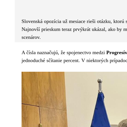
Facebook
Twitter
ZDIEĽAM
Slovenská opozícia už mesiace rieši otázku, ktorú 
Najnovší prieskum teraz prvýkrát ukázal, ako by 
scenárov.
A čísla naznačujú, že spojenectvo medzi
Progresí
jednoduché sčítanie percent. V niektorých prípad