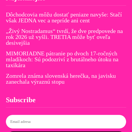
Dôchodcovia môžu dostať peniaze navyše: Stačí
však JEDNA vec a nepríde ani cent
„Živý Nostradamus“ tvrdí, že dve predpovede na
rok 2026 už vyšli. TRETIA môže byť oveľa
desivejšia
MIMORIADNE pátranie po dvoch 17-ročných
mladíkoch: Sú podozriví z brutálneho útoku na
taxikára
Zomrela známa slovenská herečka, na javisku
zanechala výraznú stopu
Subscribe