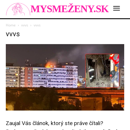
MYSMEŽENY.SK
Home
vvvs
vvvs
vvvs
Zaujal Vás článok, ktorý ste práve čítali?