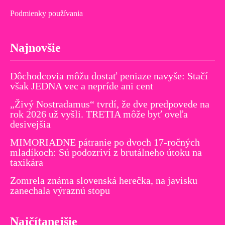
Podmienky používania
Najnovšie
Dôchodcovia môžu dostať peniaze navyše: Stačí
však JEDNA vec a nepríde ani cent
„Živý Nostradamus“ tvrdí, že dve predpovede na
rok 2026 už vyšli. TRETIA môže byť oveľa
desivejšia
MIMORIADNE pátranie po dvoch 17-ročných
mladíkoch: Sú podozriví z brutálneho útoku na
taxikára
Zomrela známa slovenská herečka, na javisku
zanechala výraznú stopu
Najčítanejšie