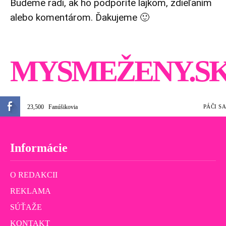
Budeme radi, ak ho podporíte lajkom, zdieľaním
alebo komentárom. Ďakujeme 🙂
MYSMEŽENY.S
23,500
Fanúšikovia
PÁČI SA
Informácie
O REDAKCII
REKLAMA
SÚŤAŽE
KONTAKT