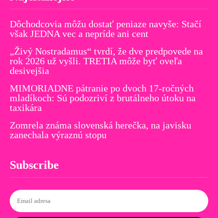
Dôchodcovia môžu dostať peniaze navyše: Stačí
však JEDNA vec a nepríde ani cent
„Živý Nostradamus“ tvrdí, že dve predpovede na
rok 2026 už vyšli. TRETIA môže byť oveľa
desivejšia
MIMORIADNE pátranie po dvoch 17-ročných
mladíkoch: Sú podozriví z brutálneho útoku na
taxikára
Zomrela známa slovenská herečka, na javisku
zanechala výraznú stopu
Subscribe