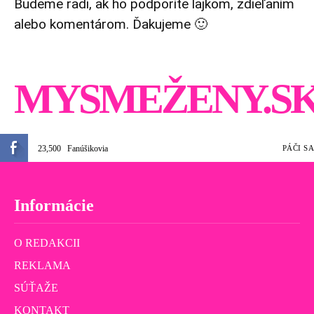
Budeme radi, ak ho podporíte lajkom, zdieľaním
alebo komentárom. Ďakujeme 🙂
MYSMEŽENY.S
23,500
Fanúšikovia
PÁČI SA
Informácie
O REDAKCII
REKLAMA
SÚŤAŽE
KONTAKT