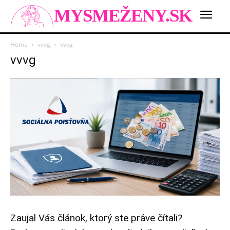
MYSMEŽENY.SK
Home
vvvg
vvvg
vvvg
Zaujal Vás článok, ktorý ste práve čítali?