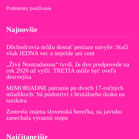
Podmienky používania
Najnovšie
Dôchodcovia môžu dostať peniaze navyše: Stačí
však JEDNA vec a nepríde ani cent
„Živý Nostradamus“ tvrdí, že dve predpovede na
rok 2026 už vyšli. TRETIA môže byť oveľa
desivejšia
MIMORIADNE pátranie po dvoch 17-ročných
mladíkoch: Sú podozriví z brutálneho útoku na
taxikára
Zomrela známa slovenská herečka, na javisku
zanechala výraznú stopu
Najčítanejšie