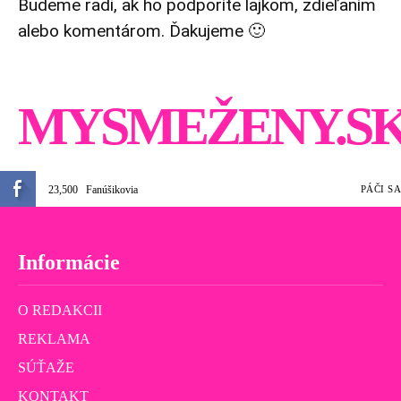
Budeme radi, ak ho podporíte lajkom, zdieľaním
alebo komentárom. Ďakujeme 🙂
MYSMEŽENY.S
23,500
Fanúšikovia
PÁČI SA
Informácie
O REDAKCII
REKLAMA
SÚŤAŽE
KONTAKT