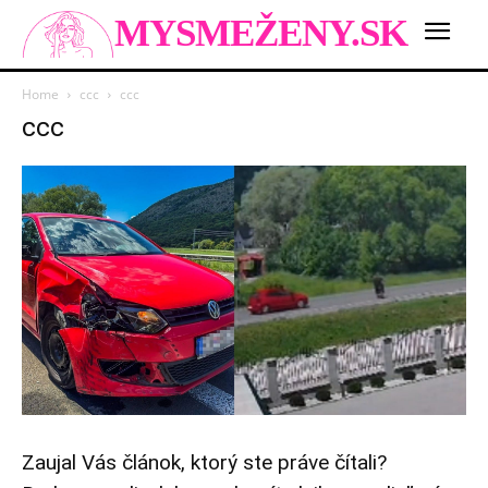
MYSMEŽENY.SK
Home
ccc
ccc
ccc
Zaujal Vás článok, ktorý ste práve čítali?