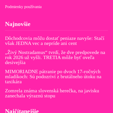
Podmienky používania
Najnovšie
Dôchodcovia môžu dostať peniaze navyše: Stačí
však JEDNA vec a nepríde ani cent
„Živý Nostradamus“ tvrdí, že dve predpovede na
rok 2026 už vyšli. TRETIA môže byť oveľa
desivejšia
MIMORIADNE pátranie po dvoch 17-ročných
mladíkoch: Sú podozriví z brutálneho útoku na
taxikára
Zomrela známa slovenská herečka, na javisku
zanechala výraznú stopu
Najčítanejšie