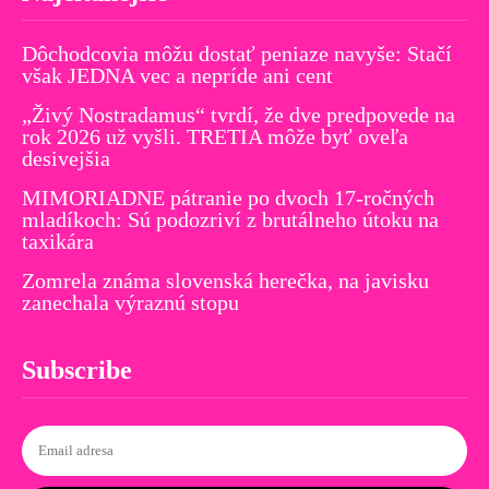
Dôchodcovia môžu dostať peniaze navyše: Stačí
však JEDNA vec a nepríde ani cent
„Živý Nostradamus“ tvrdí, že dve predpovede na
rok 2026 už vyšli. TRETIA môže byť oveľa
desivejšia
MIMORIADNE pátranie po dvoch 17-ročných
mladíkoch: Sú podozriví z brutálneho útoku na
taxikára
Zomrela známa slovenská herečka, na javisku
zanechala výraznú stopu
Subscribe