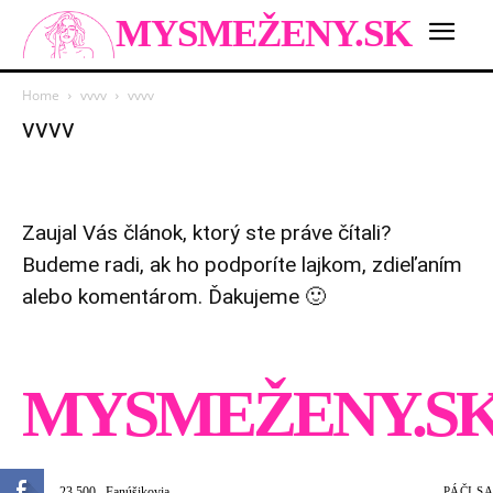
MYSMEŽENY.SK
Home
vvvv
vvvv
vvvv
Zaujal Vás článok, ktorý ste práve čítali?
Budeme radi, ak ho podporíte lajkom, zdieľaním
alebo komentárom. Ďakujeme 🙂
MYSMEŽENY.S
23,500
Fanúšikovia
PÁČI SA