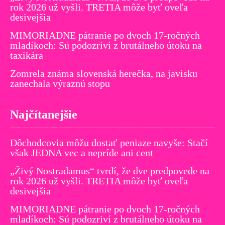
rok 2026 už vyšli. TRETIA môže byť oveľa
desivejšia
MIMORIADNE pátranie po dvoch 17-ročných
mladíkoch: Sú podozriví z brutálneho útoku na
taxikára
Zomrela známa slovenská herečka, na javisku
zanechala výraznú stopu
Najčítanejšie
Dôchodcovia môžu dostať peniaze navyše: Stačí
však JEDNA vec a nepríde ani cent
„Živý Nostradamus“ tvrdí, že dve predpovede na
rok 2026 už vyšli. TRETIA môže byť oveľa
desivejšia
MIMORIADNE pátranie po dvoch 17-ročných
mladíkoch: Sú podozriví z brutálneho útoku na