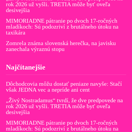
rok 2026 už vyšli. TRETIA môže byť oveľa
desivejšia
MIMORIADNE pátranie po dvoch 17-ročných
mladíkoch: Sú podozriví z brutálneho útoku na
taxikára
Zomrela známa slovenská herečka, na javisku
zanechala výraznú stopu
Najčítanejšie
Dôchodcovia môžu dostať peniaze navyše: Stačí
však JEDNA vec a nepríde ani cent
„Živý Nostradamus“ tvrdí, že dve predpovede na
rok 2026 už vyšli. TRETIA môže byť oveľa
desivejšia
MIMORIADNE pátranie po dvoch 17-ročných
mladíkoch: Sú podozriví z brutálneho útoku na