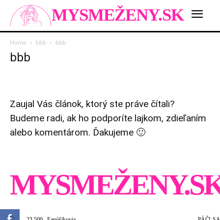
MYSMEŽENY.SK
Home
bbb
bbb
bbb
Zaujal Vás článok, ktorý ste práve čítali?
Budeme radi, ak ho podporíte lajkom, zdieľaním
alebo komentárom. Ďakujeme 🙂
MYSMEŽENY.S
23,500
Fanúšikovia
PÁČI SA