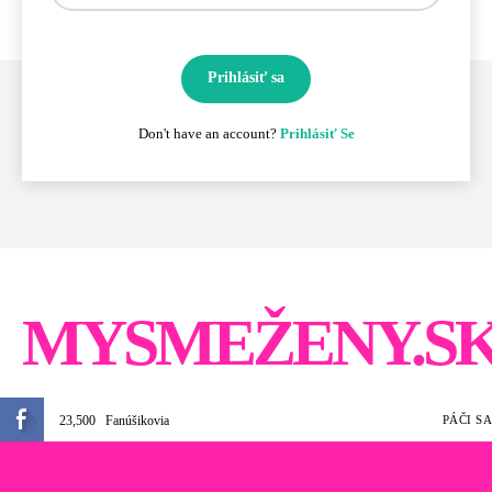
Prihlásiť sa
Don't have an account?
Prihlásiť Se
MYSMEŽENY.S
23,500
Fanúšikovia
PÁČI SA