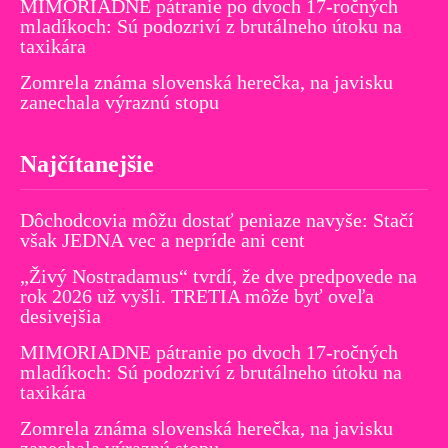
MIMORIADNE pátranie po dvoch 17-ročných
mladíkoch: Sú podozriví z brutálneho útoku na
taxikára
Zomrela známa slovenská herečka, na javisku
zanechala výraznú stopu
Najčítanejšie
Dôchodcovia môžu dostať peniaze navyše: Stačí
však JEDNA vec a nepríde ani cent
„Živý Nostradamus“ tvrdí, že dve predpovede na
rok 2026 už vyšli. TRETIA môže byť oveľa
desivejšia
MIMORIADNE pátranie po dvoch 17-ročných
mladíkoch: Sú podozriví z brutálneho útoku na
taxikára
Zomrela známa slovenská herečka, na javisku