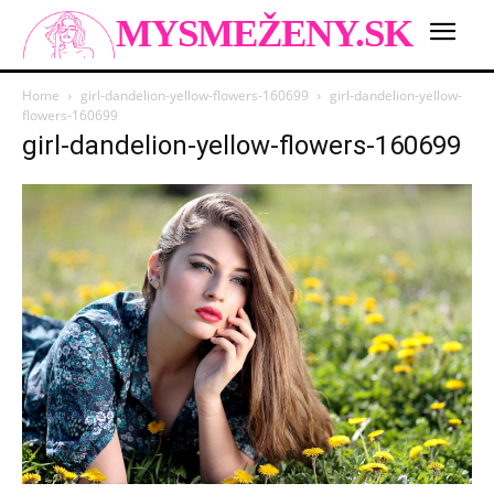
MYSMEŽENY.SK
Home
girl-dandelion-yellow-flowers-160699
girl-dandelion-yellow-
flowers-160699
girl-dandelion-yellow-flowers-160699