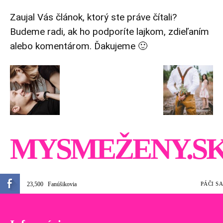
Zaujal Vás článok, ktorý ste práve čítali?
Budeme radi, ak ho podporíte lajkom, zdieľaním
alebo komentárom. Ďakujeme 🙂
MYSMEŽENY.S
23,500
Fanúšikovia
PÁČI SA