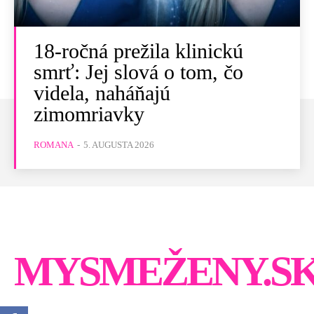
18-ročná prežila klinickú
smrť: Jej slová o tom, čo
videla, naháňajú
zimomriavky
ROMANA
-
5. AUGUSTA 2026
MYSMEŽENY.S