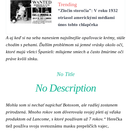
Trending
“Zločin storočia”: V roku 1932
otriasol americkými médiami
únos tohto chlapčeka
A aj keď si na seba nanesiem najsilnejšie opaľovacie krémy, stále
chodím s pehami. Ďalším problémom sú jemné vrásky okolo očí,
ktoré majú všetci Španieli: milujeme smiech a často žmúrime oči
práve kvôli slnku.
No Title
No Description
Mohla som si nechať napichať Botoxom, ale radšej zostanem
prirodzená. Mnoho rokov som dôverovala svojej pleti aj vďaka
produktom od Lancome, s ktoré používam už 7 rokov.“
Herečka
tiež používa svoju svetoznámu masku prepeličích vajec,