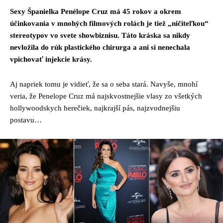
Sexy Španielka Penélope Cruz má 45 rokov a okrem
účinkovania v mnohých filmových rolách je tiež „ničiteľkou“
stereotypov vo svete showbiznisu. Táto kráska sa nikdy
nevložila do rúk plastického chirurga a ani si nenechala
vpichovať injekcie krásy.
Aj napriek tomu je vidieť, že sa o seba stará. Navyše, mnohí
veria, že Penelope Cruz má najskvostnejšie vlasy zo všetkých
hollywoodskych herečiek, najkrajší pás, najzvodnejšiu
postavu…