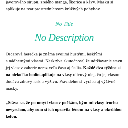
javorového sirupu, zrelého manga, škorice a kávy. Masku si
aplikuje na tvar prostredníctvom krúživých pohybov.
No Title
No Description
Oscarová herečka je známa svojimi hustými, lesklými
a nádhernými vlasmi. Neskrýva skutočnosť, že udržiavanie stavu
jej vlasov zaberie neraz veľa času aj úsilia.
Každé dva týždne si
na niekoľko hodín aplikuje na vlasy
olivový olej, čo jej vlasom
dodáva zdravý lesk a výživu. Pravidelne si vyrába aj výživné
masky.
„Stáva sa, že po umytí vlasov počkám, kým mi vlasy trochu
nevyschnú, aby som si ich upravila fénom na vlasy a okrúhlou
kefou.