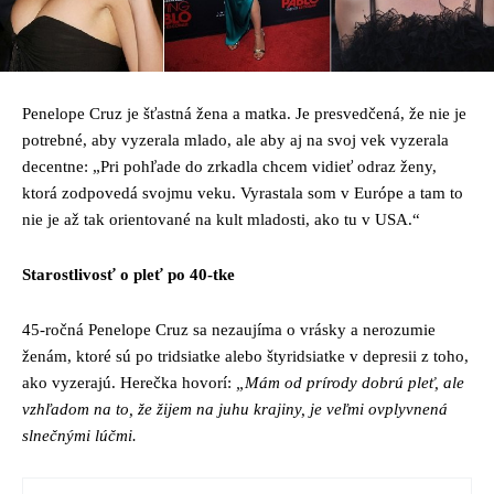
Penelope Cruz je šťastná žena a matka. Je presvedčená, že nie je
potrebné, aby vyzerala mlado, ale aby aj na svoj vek vyzerala
decentne: „Pri pohľade do zrkadla chcem vidieť odraz ženy,
ktorá zodpovedá svojmu veku. Vyrastala som v Európe a tam to
nie je až tak orientované na kult mladosti, ako tu v USA.“
Starostlivosť o pleť po 40-tke
45-ročná Penelope Cruz sa nezaujíma o vrásky a nerozumie
ženám, ktoré sú po tridsiatke alebo štyridsiatke v depresii z toho,
ako vyzerajú. Herečka hovorí:
„Mám od prírody dobrú pleť, ale
vzhľadom na to, že žijem na juhu krajiny, je veľmi ovplyvnená
slnečnými lúčmi.