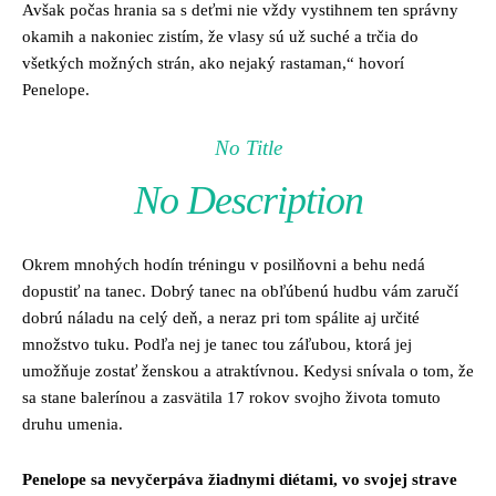
Avšak počas hrania sa s deťmi nie vždy vystihnem ten správny
okamih a nakoniec zistím, že vlasy sú už suché a trčia do
všetkých možných strán, ako nejaký rastaman,“ hovorí
Penelope.
No Title
No Description
Okrem mnohých hodín tréningu v posilňovni a behu nedá
dopustiť na tanec. Dobrý tanec na obľúbenú hudbu vám zaručí
dobrú náladu na celý deň, a neraz pri tom spálite aj určité
množstvo tuku. Podľa nej je tanec tou záľubou, ktorá jej
umožňuje zostať ženskou a atraktívnou. Kedysi snívala o tom, že
sa stane balerínou a zasvätila 17 rokov svojho života tomuto
druhu umenia.
Penelope sa nevyčerpáva žiadnymi diétami, vo svojej strave