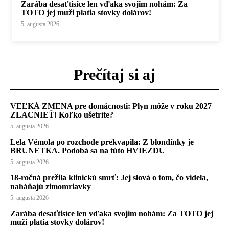
Zarába desaťtisíce len vďaka svojim nohám: Za
TOTO jej muži platia stovky dolárov!
5. augusta 2026
Prečítaj si aj
VEĽKÁ ZMENA pre domácnosti: Plyn môže v roku 2027
ZLACNIEŤ! Koľko ušetríte?
5. augusta 2026
Lela Vémola po rozchode prekvapila: Z blondínky je
BRUNETKA. Podobá sa na túto HVIEZDU
5. augusta 2026
18-ročná prežila klinickú smrť: Jej slová o tom, čo videla,
naháňajú zimomriavky
5. augusta 2026
Zarába desaťtisíce len vďaka svojim nohám: Za TOTO jej
muži platia stovky dolárov!