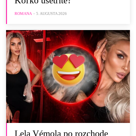
Koľko ušetríte?
ROMANA
-
5. AUGUSTA 2026
Lela Vémola po rozchode