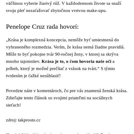
väčšinou vyberie žiarivý rúž. V každodennom živote sa snaží
svoju pleť nezaťažovať zbytočnou vrstvou make-upu.
Penelope Cruz rada hovorí:
„Krása je komplexná koncepcia, nemôže byť umiestnená do
vyhraneného rozmedzia. Verím, že krása nemá žiadne pravidlá.
Môže to byť pokojne tvár 90-ročnej ženy, v ktorej sa skrýva
mnoho tajomstiev.
Krása je to, o čom hovoria naše oči
a
príbeh, ktorý je možné prečítať z vrások na tvári.“ S týmto
tvrdením je ťažké nesúhlasiť!
Povedzte nám v komentároch, čo pre vás znamená ženská krása.
Zdieľajte tento článok so svojimi priateľmi na sociálnych
sieťach!
zdroj: takprosto.cc