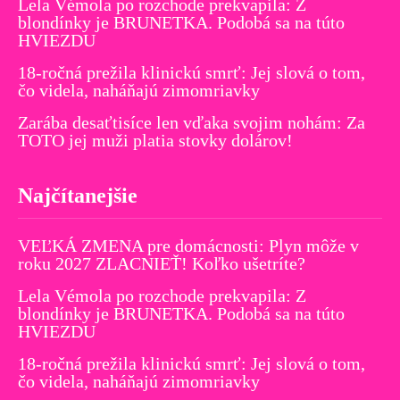
Lela Vémola po rozchode prekvapila: Z
blondínky je BRUNETKA. Podobá sa na túto
HVIEZDU
18-ročná prežila klinickú smrť: Jej slová o tom,
čo videla, naháňajú zimomriavky
Zarába desaťtisíce len vďaka svojim nohám: Za
TOTO jej muži platia stovky dolárov!
Najčítanejšie
VEĽKÁ ZMENA pre domácnosti: Plyn môže v
roku 2027 ZLACNIEŤ! Koľko ušetríte?
Lela Vémola po rozchode prekvapila: Z
blondínky je BRUNETKA. Podobá sa na túto
HVIEZDU
18-ročná prežila klinickú smrť: Jej slová o tom,
čo videla, naháňajú zimomriavky