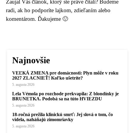
Zaujal Vás článok, ktorý ste práve čítali? Budeme
radi, ak ho podporíte lajkom, zdieľaním alebo
komentárom. Ďakujeme 🙂
Najnovšie
VEĽKÁ ZMENA pre domácnosti: Plyn môže v roku
2027 ZLACNIEŤ! Koľko ušetríte?
5. augusta 2026
Lela Vémola po rozchode prekvapila: Z blondínky je
BRUNETKA. Podobá sa na túto HVIEZDU
5. augusta 2026
18-ročná prežila klinickú smrť: Jej slová o tom, čo
videla, naháňajú zimomriavky
5. augusta 2026