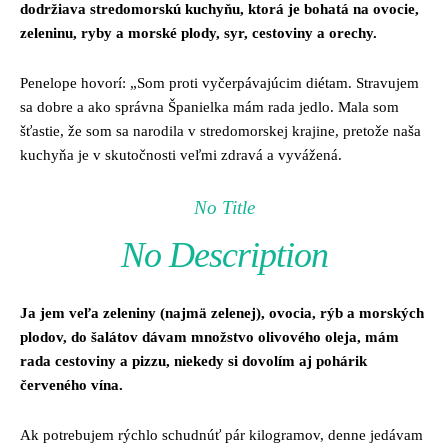
dodržiava stredomorskú kuchyňu, ktorá je bohatá na ovocie,
zeleninu, ryby a morské plody, syr, cestoviny a orechy.
Penelope hovorí: „Som proti vyčerpávajúcim diétam. Stravujem
sa dobre a ako správna Španielka mám rada jedlo. Mala som
šťastie, že som sa narodila v stredomorskej krajine, pretože naša
kuchyňa je v skutočnosti veľmi zdravá a vyvážená.
No Title
No Description
Ja jem veľa zeleniny (najmä zelenej), ovocia, rýb a morských
plodov, do šalátov dávam množstvo olivového oleja, mám
rada cestoviny a pizzu, niekedy si dovolím aj pohárik
červeného vína.
Ak potrebujem rýchlo schudnúť pár kilogramov, denne jedávam