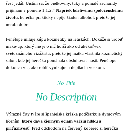
šesť jedál. Uistím sa, že bielkoviny, tuky a pomalé sacharidy
prijímam v pomere 1:1:2.“
Napriek búrlivému spoločenskému
životu,
herečka prakticky nepije žiaden alkohol, pretože jej
nerobí dobre.
Penélope miluje kúpu kozmetiky na letiskách. Dokáže si urobiť
make-up, ktorý nie je o nič horší ako od akékoľvek
svetoznámeho vizážistu, pretože jej matka vlastnila kozmetický
salón, kde jej herečka pomáhala obsluhovať hostí. Penélope
dokonca vie, ako robiť vynikajúcu depiláciu voskom.
No Title
No Description
Výrazné črty tváre si španielska kráska podčiarkuje dymovým
líčením,
ktoré dáva čiernym očiam väčšiu hĺbku a
príťažlivosť.
Pred odchodom na červený koberec si herečka