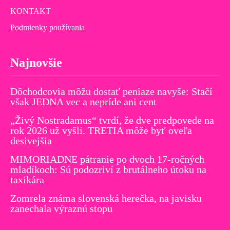
KONTAKT
Podmienky používania
Najnovšie
Dôchodcovia môžu dostať peniaze navyše: Stačí
však JEDNA vec a nepríde ani cent
„Živý Nostradamus“ tvrdí, že dve predpovede na
rok 2026 už vyšli. TRETIA môže byť oveľa
desivejšia
MIMORIADNE pátranie po dvoch 17-ročných
mladíkoch: Sú podozriví z brutálneho útoku na
taxikára
Zomrela známa slovenská herečka, na javisku
zanechala výraznú stopu