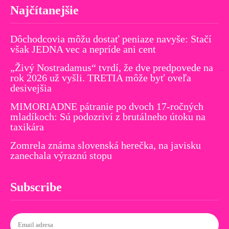
Najčítanejšie
Dôchodcovia môžu dostať peniaze navyše: Stačí
však JEDNA vec a nepríde ani cent
„Živý Nostradamus“ tvrdí, že dve predpovede na
rok 2026 už vyšli. TRETIA môže byť oveľa
desivejšia
MIMORIADNE pátranie po dvoch 17-ročných
mladíkoch: Sú podozriví z brutálneho útoku na
taxikára
Zomrela známa slovenská herečka, na javisku
zanechala výraznú stopu
Subscribe