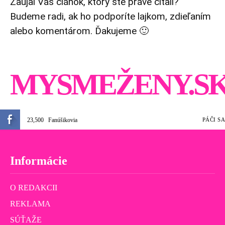
Zaujal Vás článok, ktorý ste práve čítali?
Budeme radi, ak ho podporíte lajkom, zdieľaním
alebo komentárom. Ďakujeme 🙂
MYSMEŽENY.S
23,500
Fanúšikovia
PÁČI SA
Informácie
O REDAKCII
REKLAMA
SÚŤAŽE