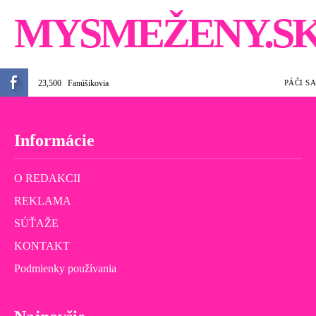
MYSMEŽENY.S
23,500
Fanúšikovia
PÁČI SA
Informácie
O REDAKCII
REKLAMA
SÚŤAŽE
KONTAKT
Podmienky používania