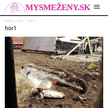
MYSMEŽENY.SK
Home
hor1
hor1
hor1