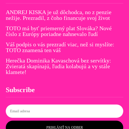
ANDREJ KISKA je už dôchodca, no z penzie
nežije. Prezradil, z čoho financuje svoj život
TOTO má byť priemerný plat Slováka? Nové
číslo z Európy poriadne nahnevalo ľudí
Váš podpis o vás prezradí viac, než si myslíte:
TOTO znamená ten váš
Herečka Dominika Kavaschová bez servítky:
Zvieratá skapínajú, ľudia kolabujú a vy stále
klamete!
Subscribe
PRIHLÁSIŤ NA ODBER