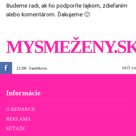
Budeme radi, ak ho podporíte lajkom, zdieľaním
alebo komentárom. Ďakujeme 🙂
MYSMEŽENY.S
23,500
Fanúšikovia
PÁČI SA
Informácie
O REDAKCII
REKLAMA
SÚŤAŽE