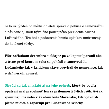
Facebook
Twitter
Pinterest
Whats
Je to už týždeň čo média obletela správa o pokuse o samovraždu
a následne aj smrti bývalého policajného prezidenta Milana
Lučanského. Ten bol z podozrenia brania úplatkov umiestnený
do kolúznej väzby.
Ešte začiatkom decembra si údajne po zakopnutí poranil oko
a tesne pred koncom roka sa pokúsil o samovraždu.
Lučanského tak v kritickom stave previezli do nemocnice, kde
o deň neskôr zomrel.
Slováci sa tak chystajú aj na jeho pohreb
, ktorý by podľa
opatrení mal prebehnúť len za prítomností 6-tich osôb. Avšak
spomínajú na neho v každom kúte Slovenska, kde vytvorili
pietne miesta a zapaľujú pre Lučanského sviečky.