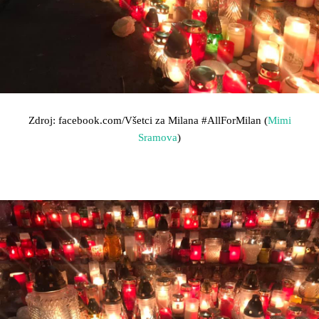
Zdroj: facebook.com/Všetci za Milana
#AllForMilan (
Mimi
Sramova
)