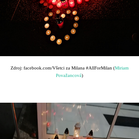
Zdroj: facebook.com/Všetci za Milana
#AllForMilan (
Miriam
Považancová
)