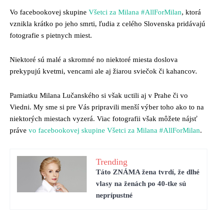
Vo facebookovej skupine
Všetci za Milana #AllForMilan
, ktorá
vznikla krátko po jeho smrti, ľudia z celého Slovenska pridávajú
fotografie s pietnych miest.
Niektoré sú malé a skromné no niektoré miesta doslova
prekypujú kvetmi, vencami ale aj žiarou sviečok či kahancov.
Pamiatku Milana Lučanského si však uctili aj v Prahe či vo
Viedni. My sme si pre Vás pripravili menší výber toho ako to na
niektorých miestach vyzerá. Viac fotografii však môžete nájsť
práve
vo facebookovej skupine Všetci za Milana #AllForMilan
.
Trending
Táto ZNÁMA žena tvrdí, že dlhé
vlasy na ženách po 40-tke sú
neprípustné