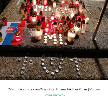
Zdroj: facebook.com/Všetci za Milana
#AllForMilan (
Miriam
Považancová
)