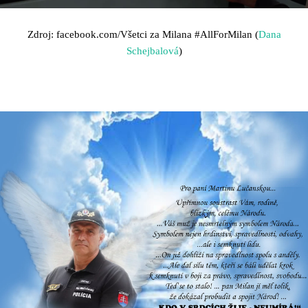
Zdroj: facebook.com/Všetci za Milana
#AllForMilan (
Dana
Schejbalová
)