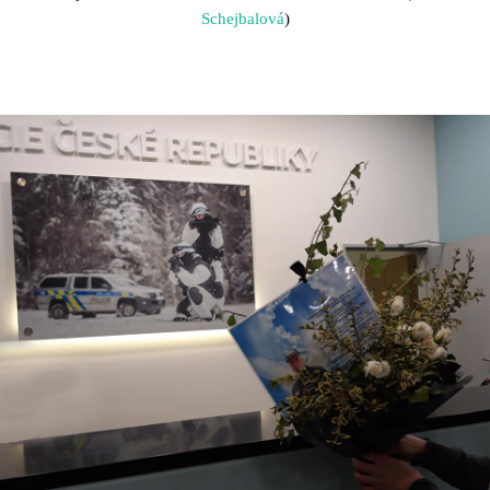
Schejbalová
)