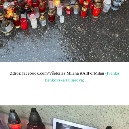
Zdroj: facebook.com/Všetci za Milana
#AllForMilan (
Ivanka
Benkovská Fulierova
)