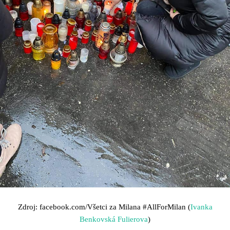
Zdroj: facebook.com/Všetci za Milana
#AllForMilan (
Ivanka
Benkovská Fulierova
)