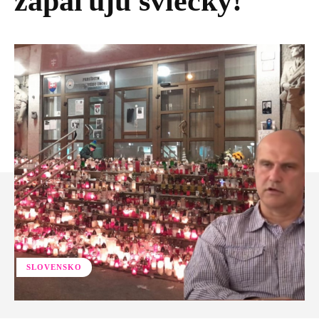
zapaľujú sviečky!
SLOVENSKO