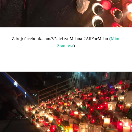
Zdroj: facebook.com/Všetci za Milana
#AllForMilan (
Mimi
Sramova
)