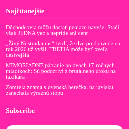
Najčítanejšie
Dôchodcovia môžu dostať peniaze navyše: Stačí
však JEDNA vec a nepríde ani cent
„Živý Nostradamus“ tvrdí, že dve predpovede na
rok 2026 už vyšli. TRETIA môže byť oveľa
desivejšia
MIMORIADNE pátranie po dvoch 17-ročných
mladíkoch: Sú podozriví z brutálneho útoku na
taxikára
Zomrela známa slovenská herečka, na javisku
zanechala výraznú stopu
Subscribe