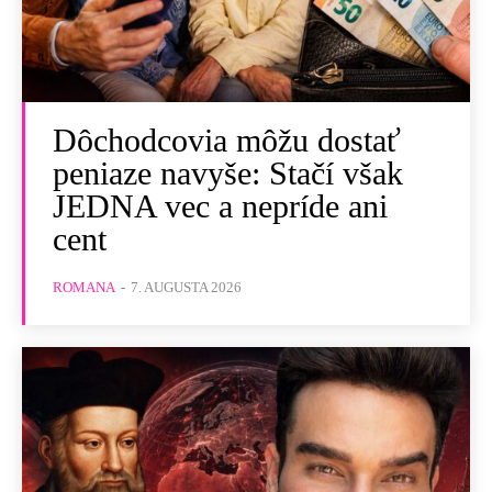
Dôchodcovia môžu dostať
peniaze navyše: Stačí však
JEDNA vec a nepríde ani
cent
ROMANA
-
7. AUGUSTA 2026