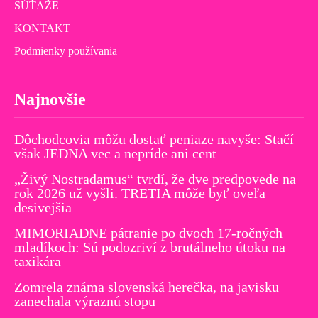
SÚŤAŽE
KONTAKT
Podmienky používania
Najnovšie
Dôchodcovia môžu dostať peniaze navyše: Stačí
však JEDNA vec a nepríde ani cent
„Živý Nostradamus“ tvrdí, že dve predpovede na
rok 2026 už vyšli. TRETIA môže byť oveľa
desivejšia
MIMORIADNE pátranie po dvoch 17-ročných
mladíkoch: Sú podozriví z brutálneho útoku na
taxikára
Zomrela známa slovenská herečka, na javisku
zanechala výraznú stopu