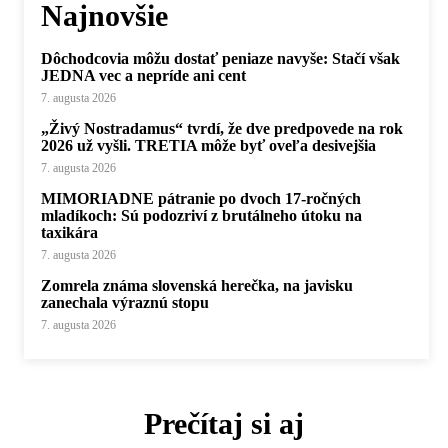
Najnovšie
Dôchodcovia môžu dostať peniaze navyše: Stačí však
JEDNA vec a nepríde ani cent
7. augusta 2026
„Živý Nostradamus“ tvrdí, že dve predpovede na rok
2026 už vyšli. TRETIA môže byť oveľa desivejšia
7. augusta 2026
MIMORIADNE pátranie po dvoch 17-ročných
mladíkoch: Sú podozriví z brutálneho útoku na
taxikára
7. augusta 2026
Zomrela známa slovenská herečka, na javisku
zanechala výraznú stopu
7. augusta 2026
Prečítaj si aj