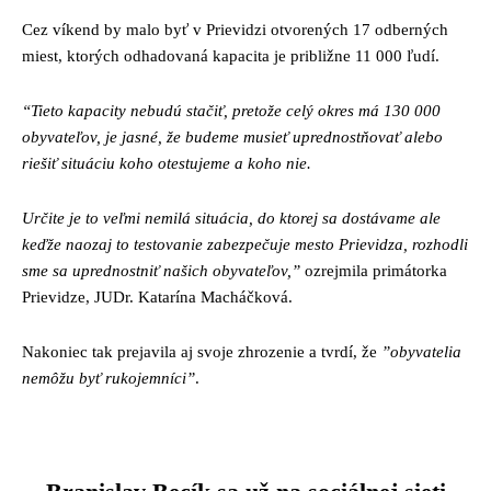
Cez víkend by malo byť v Prievidzi otvorených 17 odberných
miest, ktorých odhadovaná kapacita je približne 11 000 ľudí.
“Tieto kapacity nebudú stačiť, pretože celý okres má 130 000
obyvateľov, je jasné, že budeme musieť uprednostňovať alebo
riešiť situáciu koho otestujeme a koho nie.
Určite je to veľmi nemilá situácia, do ktorej sa dostávame ale
keďže naozaj to testovanie zabezpečuje mesto Prievidza, rozhodli
sme sa uprednostniť našich obyvateľov,”
ozrejmila primátorka
Prievidze, JUDr. Katarína Macháčková.
Nakoniec tak prejavila aj svoje zhrozenie a tvrdí, že
”obyvatelia
nemôžu byť rukojemníci”
.