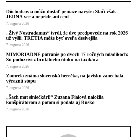
Dôchodcovia môžu dostať peniaze navyše: Stačí však
JEDNA vec a nepríde ani cent
7. augusta 2026
„Živý Nostradamus“ tvrdí, že dve predpovede na rok 2026
už vyšli. TRETIA môže byť oveľa desivejšia
7. augusta 2026
MIMORIADNE pátranie po dvoch 17-ročných mladíkoch:
Sú podozriví z brutálneho útoku na taxikára
7. augusta 2026
Zomrela známa slovenská herečka, na javisku zanechala
výraznú stopu
7. augusta 2026
„Šach mat slniečkári!“ Zuzana Fialová naložila
konšpirátorom a potom si podala aj Rusko
7. augusta 2026