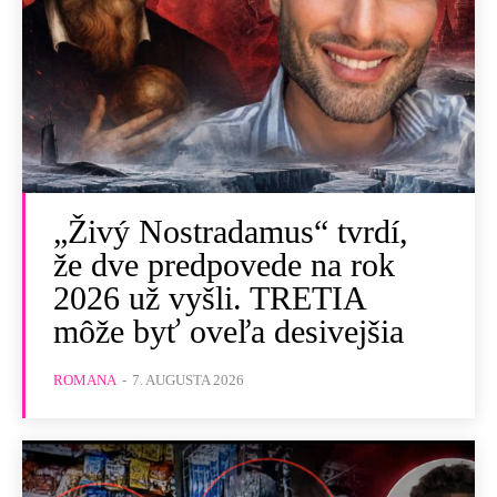
„Živý Nostradamus“ tvrdí,
že dve predpovede na rok
2026 už vyšli. TRETIA
môže byť oveľa desivejšia
ROMANA
-
7. AUGUSTA 2026