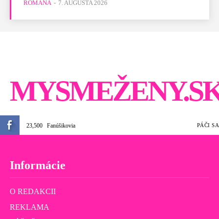
ROMANA
-
7. AUGUSTA 2026
MYSMEŽENY.S
23,500
Fanúšikovia
PÁČI SA
Informácie
O REDAKCII
REKLAMA