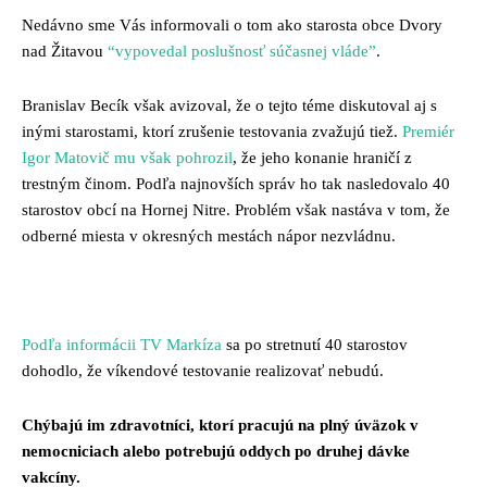
Nedávno sme Vás informovali o tom ako starosta obce Dvory
nad Žitavou
“vypovedal poslušnosť súčasnej vláde”
.
Branislav Becík však avizoval, že o tejto téme diskutoval aj s
inými starostami, ktorí zrušenie testovania zvažujú tiež.
Premiér
Igor Matovič mu však pohrozil
, že jeho konanie hraničí z
trestným činom. Podľa najnovších správ ho tak nasledovalo 40
starostov obcí na Hornej Nitre. Problém však nastáva v tom, že
odberné miesta v okresných mestách nápor nezvládnu.
Podľa informácii TV Markíza
sa po stretnutí 40 starostov
dohodlo, že víkendové testovanie realizovať nebudú.
Chýbajú im zdravotníci, ktorí pracujú na plný úväzok v
nemocniciach alebo potrebujú oddych po druhej dávke
vakcíny.