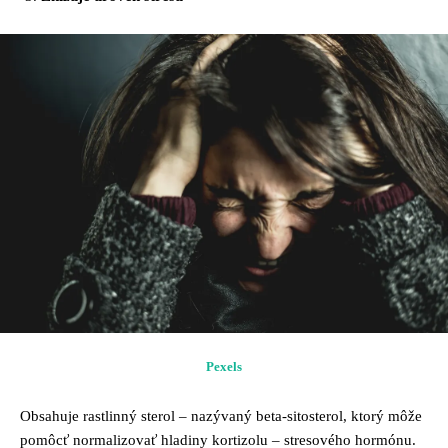
Pexels
Obsahuje rastlinný sterol – nazývaný beta-sitosterol, ktorý môže
pomôcť normalizovať hladiny kortizolu – stresového hormónu.