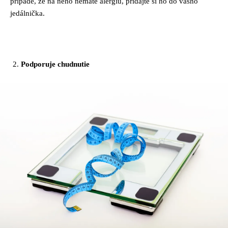
prípade, že na neho nemáte alergiu, pridajte si ho do vášho
jedálnička.
Podporuje chudnutie