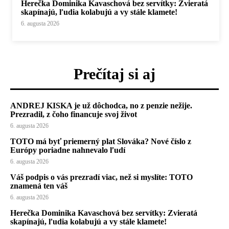
Herečka Dominika Kavaschová bez servítky: Zvieratá
skapínajú, ľudia kolabujú a vy stále klamete!
6. augusta 2026
Prečítaj si aj
ANDREJ KISKA je už dôchodca, no z penzie nežije.
Prezradil, z čoho financuje svoj život
6. augusta 2026
TOTO má byť priemerný plat Slováka? Nové číslo z
Európy poriadne nahnevalo ľudí
6. augusta 2026
Váš podpis o vás prezradí viac, než si myslíte: TOTO
znamená ten váš
6. augusta 2026
Herečka Dominika Kavaschová bez servítky: Zvieratá
skapínajú, ľudia kolabujú a vy stále klamete!