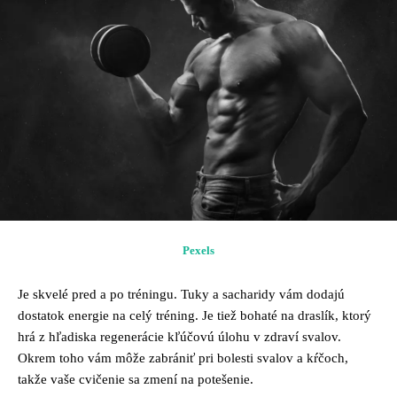
Pexels
Je skvelé pred a po tréningu. Tuky a sacharidy vám dodajú
dostatok energie na celý tréning. Je tiež bohaté na draslík, ktorý
hrá z hľadiska regenerácie kľúčovú úlohu v zdraví svalov.
Okrem toho vám môže zabrániť pri bolesti svalov a kŕčoch,
takže vaše cvičenie sa zmení na potešenie.