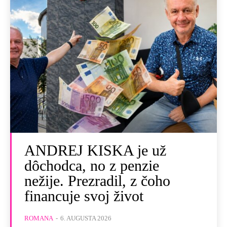
ANDREJ KISKA je už
dôchodca, no z penzie
nežije. Prezradil, z čoho
financuje svoj život
ROMANA
-
6. AUGUSTA 2026