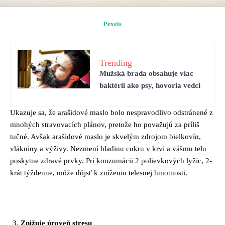
Pexels
Trending
Mužská brada obsahuje viac
baktérii ako psy, hovoria vedci
Ukazuje sa, že arašidové maslo bolo nespravodlivo odstránené z
mnohých stravovacích plánov, pretože ho považujú za príliš
tučné. Avšak arašidové maslo je skvelým zdrojom bielkovín,
vlákniny a výživy. Nezmení hladinu cukru v krvi a vášmu telu
poskytne zdravé prvky. Pri konzumácii 2 polievkových lyžíc, 2-
krát týždenne, môže dôjsť k zníženiu telesnej hmotnosti.
Znižuje úroveň stresu