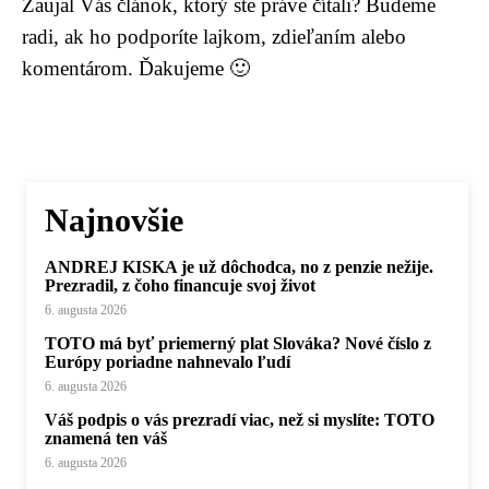
Zaujal Vás článok, ktorý ste práve čítali? Budeme
radi, ak ho podporíte lajkom, zdieľaním alebo
komentárom. Ďakujeme 🙂
Najnovšie
ANDREJ KISKA je už dôchodca, no z penzie nežije.
Prezradil, z čoho financuje svoj život
6. augusta 2026
TOTO má byť priemerný plat Slováka? Nové číslo z
Európy poriadne nahnevalo ľudí
6. augusta 2026
Váš podpis o vás prezradí viac, než si myslíte: TOTO
znamená ten váš
6. augusta 2026