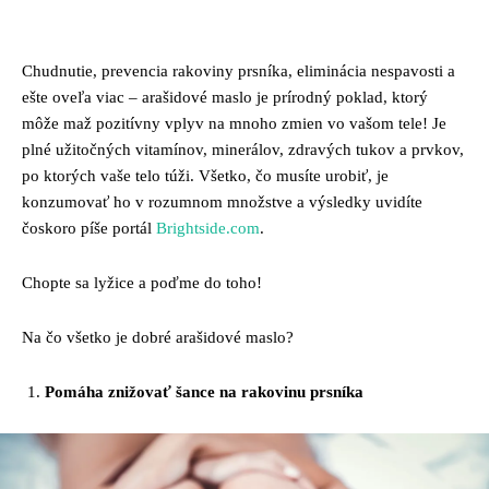
Facebook
Twitter
Pinterest
Whats
Chudnutie, prevencia rakoviny prsníka, eliminácia nespavosti a
ešte oveľa viac – arašidové maslo je prírodný poklad, ktorý
môže maž pozitívny vplyv na mnoho zmien vo vašom tele! Je
plné užitočných vitamínov, minerálov, zdravých tukov a prvkov,
po ktorých vaše telo túži. Všetko, čo musíte urobiť, je
konzumovať ho v rozumnom množstve a výsledky uvidíte
čoskoro píše portál
Brightside.com
.
Chopte sa lyžice a poďme do toho!
Na čo všetko je dobré arašidové maslo?
Pomáha znižovať šance na rakovinu prsníka