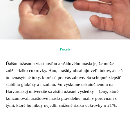
Pexels
Ďalšou úžasnou vlastnosťou arašidového masla je, že môže
znížiť riziko cukrovky. Áno, arašidy obsahujú veľa tukov, ale sú
to nenasýtené tuky, ktoré sú pre vás zdravé. Sú schopné zlepšiť
stabilitu glukózy a inzulínu. Vo výskume uskutočnenom na
Harvardskej univerzite sa zistili úžasné výsledky – ženy, ktoré
konzumovali arašidové maslo pravidelne, mali v porovnaní s
tými, ktoré ho nikdy nejedli, znížené riziko cukrovky o 21%.