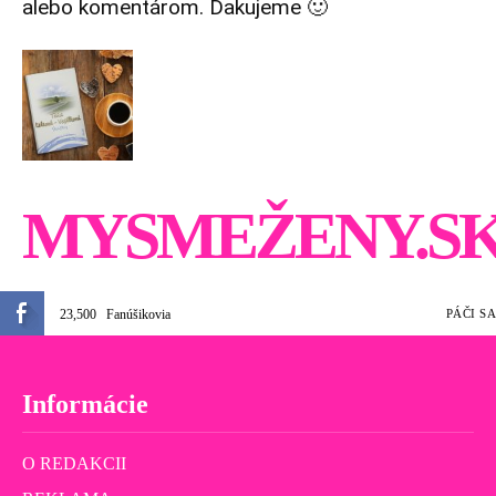
alebo komentárom. Ďakujeme 🙂
MYSMEŽENY.S
23,500
Fanúšikovia
PÁČI SA
Informácie
O REDAKCII