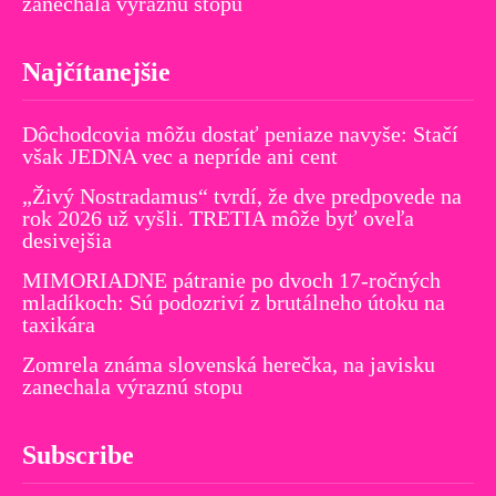
zanechala výraznú stopu
Najčítanejšie
Dôchodcovia môžu dostať peniaze navyše: Stačí
však JEDNA vec a nepríde ani cent
„Živý Nostradamus“ tvrdí, že dve predpovede na
rok 2026 už vyšli. TRETIA môže byť oveľa
desivejšia
MIMORIADNE pátranie po dvoch 17-ročných
mladíkoch: Sú podozriví z brutálneho útoku na
taxikára
Zomrela známa slovenská herečka, na javisku
zanechala výraznú stopu
Subscribe