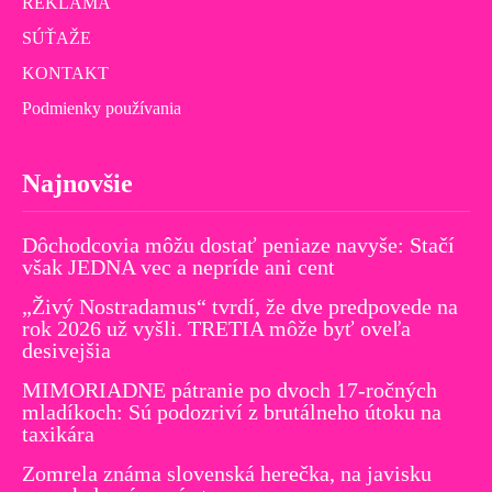
REKLAMA
SÚŤAŽE
KONTAKT
Podmienky používania
Najnovšie
Dôchodcovia môžu dostať peniaze navyše: Stačí
však JEDNA vec a nepríde ani cent
„Živý Nostradamus“ tvrdí, že dve predpovede na
rok 2026 už vyšli. TRETIA môže byť oveľa
desivejšia
MIMORIADNE pátranie po dvoch 17-ročných
mladíkoch: Sú podozriví z brutálneho útoku na
taxikára
Zomrela známa slovenská herečka, na javisku