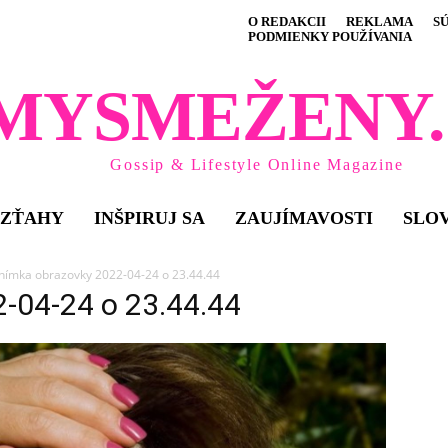
O REDAKCII
REKLAMA
S
PODMIENKY POUŽÍVANIA
MYSMEŽENY.
Gossip & Lifestyle Online Magazine
VZŤAHY
INŠPIRUJ SA
ZAUJÍMAVOSTI
SLO
nímka obrazovky 2022-04-24 o 23.44.44
2-04-24 o 23.44.44