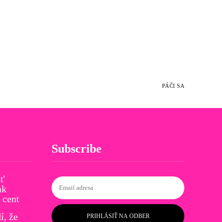
PÁČI SA
Subscribe
ať
ak
 cent
í, že
PRIHLÁSIŤ NA ODBER