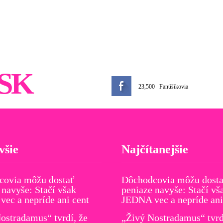
SK
23,500
Fanúšikovia
všie
Najčítanejšie
covia môžu dostať
Dôchodcovia môžu dost
 navyše: Stačí však
peniaze navyše: Stačí vš
ec a nepríde ani cent
JEDNA vec a nepríde ani
ostradamus“ tvrdí, že
„Živý Nostradamus“ tvrd