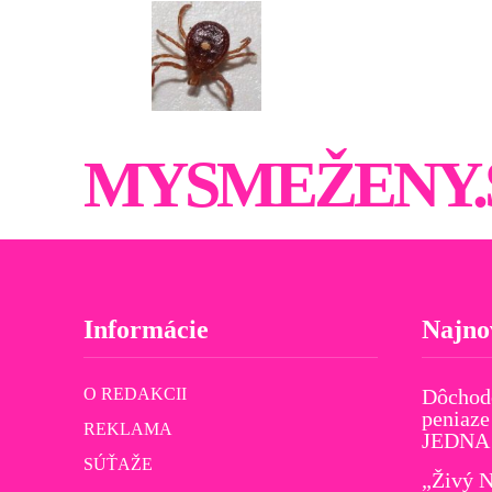
MYSMEŽENY.
Informácie
Najno
O REDAKCII
Dôchod
peniaze
REKLAMA
JEDNA v
SÚŤAŽE
„Živý N