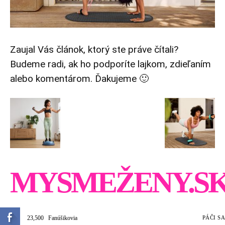
Zaujal Vás článok, ktorý ste práve čítali?
Budeme radi, ak ho podporíte lajkom, zdieľaním
alebo komentárom. Ďakujeme 🙂
MYSMEŽENY.S
23,500
Fanúšikovia
PÁČI SA