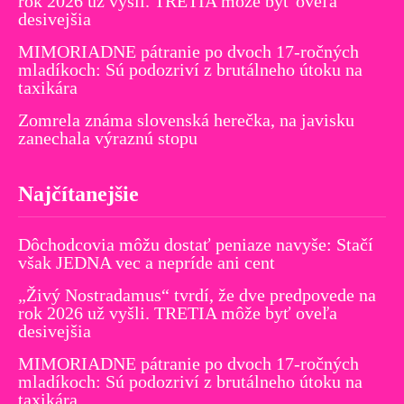
rok 2026 už vyšli. TRETIA môže byť oveľa
desivejšia
MIMORIADNE pátranie po dvoch 17-ročných
mladíkoch: Sú podozriví z brutálneho útoku na
taxikára
Zomrela známa slovenská herečka, na javisku
zanechala výraznú stopu
Najčítanejšie
Dôchodcovia môžu dostať peniaze navyše: Stačí
však JEDNA vec a nepríde ani cent
„Živý Nostradamus“ tvrdí, že dve predpovede na
rok 2026 už vyšli. TRETIA môže byť oveľa
desivejšia
MIMORIADNE pátranie po dvoch 17-ročných
mladíkoch: Sú podozriví z brutálneho útoku na
taxikára