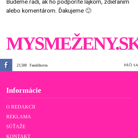
Budeme radi, ak ho podporíte lajkom, zdieľaním
alebo komentárom. Ďakujeme 🙂
MYSMEŽENY.S
23,500
Fanúšikovia
PÁČI SA
Informácie
O REDAKCII
REKLAMA
SÚŤAŽE
KONTAKT