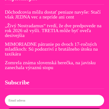
Dôchodcovia môžu dostať peniaze navyše: Stačí
však JEDNA vec a nepríde ani cent
„Živý Nostradamus“ tvrdí, že dve predpovede na
rok 2026 už vyšli. TRETIA môže byť oveľa
desivejšia
MIMORIADNE pátranie po dvoch 17-ročných
mladíkoch: Sú podozriví z brutálneho útoku na
taxikára
Zomrela známa slovenská herečka, na javisku
zanechala výraznú stopu
Subscribe