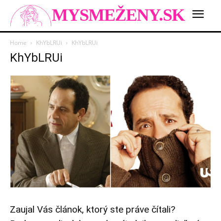
MYSMEŽENY.SK
Home
KhYbLRUi
KhYbLRUi
KhYbLRUi
Zaujal Vás článok, ktorý ste práve čítali?