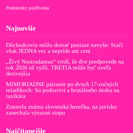
Podmienky používania
Najnovšie
Dôchodcovia môžu dostať peniaze navyše: Stačí
však JEDNA vec a nepríde ani cent
„Živý Nostradamus“ tvrdí, že dve predpovede na
rok 2026 už vyšli. TRETIA môže byť oveľa
desivejšia
MIMORIADNE pátranie po dvoch 17-ročných
mladíkoch: Sú podozriví z brutálneho útoku na
taxikára
Zomrela známa slovenská herečka, na javisku
zanechala výraznú stopu
Najčítanejšie