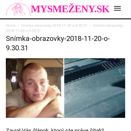
MYSMEŽENY.SK
Home
Snímka-obrazovky-2018-11-20-o-9.30.31
Snímka-obrazovky-
2018-11-20-o-9.30.31
Snímka-obrazovky-2018-11-20-o-
9.30.31
Zaujal Vás článok, ktorý ste práve čítali?