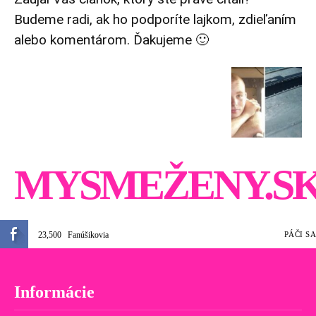
Budeme radi, ak ho podporíte lajkom, zdieľaním
alebo komentárom. Ďakujeme 🙂
MYSMEŽENY.S
23,500
Fanúšikovia
PÁČI SA
Informácie