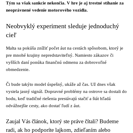
Tým sa však sankcie nekončia. V hre je aj trestné stíhanie za
neoprávnené vedenie motorového vozidla.
Neobvyklý experiment sleduje jednoduchý
cieľ
Malta sa pokúša znížiť počet áut na cestách spôsobom, ktorý je
pre mnohé krajiny nepredstaviteľný. Namiesto zákazov či
vyšších daní ponúka finančnú odmenu za dobrovoľné
obmedzenie.
Či bude takýto model úspešný, ukáže až čas. Už dnes však
vysiela jasný signál. Dopravné problémy na ostrove sa dostali do
bodu, keď tradičné riešenia prestávajú stačiť a štát hľadá
odvážnejšie cesty, ako dostať ľudí z áut.
Zaujal Vás článok, ktorý ste práve čítali? Budeme
radi, ak ho podporíte lajkom, zdieľaním alebo