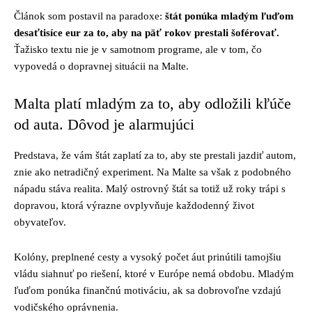
Článok som postavil na paradoxe:
štát ponúka mladým ľuďom
desaťtisíce eur za to, aby na päť rokov prestali šoférovať.
Ťažisko textu nie je v samotnom programe, ale v tom, čo
vypovedá o dopravnej situácii na Malte.
Malta platí mladým za to, aby odložili kľúče
od auta. Dôvod je alarmujúci
Predstava, že vám štát zaplatí za to, aby ste prestali jazdiť autom,
znie ako netradičný experiment. Na Malte sa však z podobného
nápadu stáva realita. Malý ostrovný štát sa totiž už roky trápi s
dopravou, ktorá výrazne ovplyvňuje každodenný život
obyvateľov.
Kolóny, preplnené cesty a vysoký počet áut prinútili tamojšiu
vládu siahnuť po riešení, ktoré v Európe nemá obdobu. Mladým
ľuďom ponúka finančnú motiváciu, ak sa dobrovoľne vzdajú
vodičského oprávnenia.