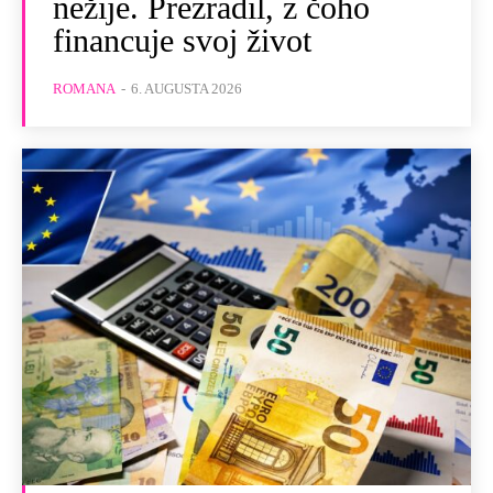
nežije. Prezradil, z čoho
financuje svoj život
ROMANA
-
6. AUGUSTA 2026