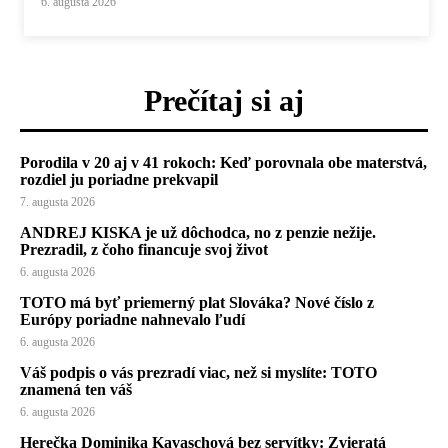
6. augusta 2026
Prečítaj si aj
Porodila v 20 aj v 41 rokoch: Keď porovnala obe materstvá,
rozdiel ju poriadne prekvapil
7. augusta 2026
ANDREJ KISKA je už dôchodca, no z penzie nežije.
Prezradil, z čoho financuje svoj život
6. augusta 2026
TOTO má byť priemerný plat Slováka? Nové číslo z
Európy poriadne nahnevalo ľudí
6. augusta 2026
Váš podpis o vás prezradí viac, než si myslíte: TOTO
znamená ten váš
6. augusta 2026
Herečka Dominika Kavaschová bez servítky: Zvieratá