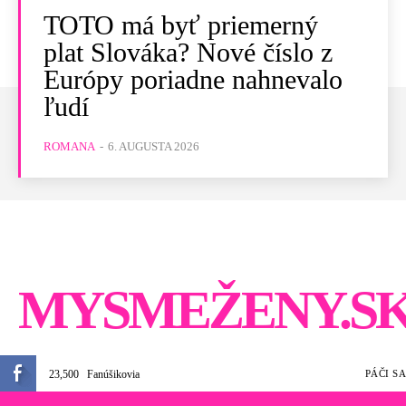
TOTO má byť priemerný
plat Slováka? Nové číslo z
Európy poriadne nahnevalo
ľudí
ROMANA
-
6. AUGUSTA 2026
MYSMEŽENY.S
23,500
Fanúšikovia
PÁČI SA