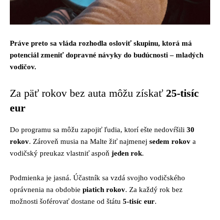
Práve preto sa vláda rozhodla osloviť skupinu, ktorá má
potenciál zmeniť dopravné návyky do budúcnosti – mladých
vodičov.
Za päť rokov bez auta môžu získať
25-tisíc
eur
Do programu sa môžu zapojiť ľudia, ktorí ešte nedovŕšili
30
rokov
. Zároveň musia na Malte žiť najmenej
sedem rokov
a
vodičský preukaz vlastniť aspoň
jeden rok
.
Podmienka je jasná. Účastník sa vzdá svojho vodičského
oprávnenia na obdobie
piatich rokov
. Za každý rok bez
možnosti šoférovať dostane od štátu
5-tisíc eur
.