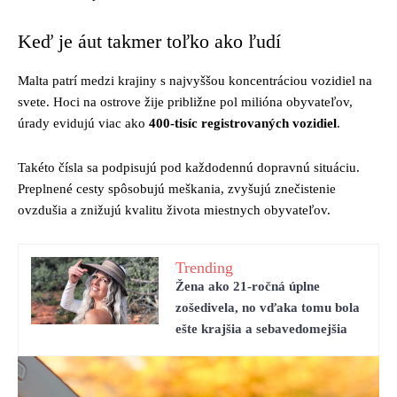
Keď je áut takmer toľko ako ľudí
Malta patrí medzi krajiny s najvyššou koncentráciou vozidiel na
svete. Hoci na ostrove žije približne pol milióna obyvateľov,
úrady evidujú viac ako
400-tisíc registrovaných vozidiel
.
Takéto čísla sa podpisujú pod každodennú dopravnú situáciu.
Preplnené cesty spôsobujú meškania, zvyšujú znečistenie
ovzdušia a znižujú kvalitu života miestnych obyvateľov.
Trending
Žena ako 21-ročná úplne
zošedivela, no vďaka tomu bola
ešte krajšia a sebavedomejšia