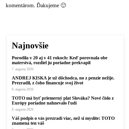
komentárom. Ďakujeme 🙂
Najnovšie
Porodila v 20 aj v 41 rokoch: Keď porovnala obe
materstvá, rozdiel ju poriadne prekvapil
7. augusta 2026
ANDREJ KISKA je už dôchodca, no z penzie nežije.
Prezradil, z čoho financuje svoj život
6. augusta 2026
TOTO má byť priemerný plat Slováka? Nové číslo z
Európy poriadne nahnevalo ľudí
6. augusta 2026
Váš podpis o vás prezradí viac, než si myslíte: TOTO
znamená ten váš