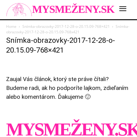
MYSMEŽENY.SK
Home
Snímka-obrazovky-2017-12-28-o-20.15.09-768×421
Snímka-
obrazovky-2017-12-28-o-20.15.09-768x421
Snímka-obrazovky-2017-12-28-o-
20.15.09-768×421
Zaujal Vás článok, ktorý ste práve čítali?
Budeme radi, ak ho podporíte lajkom, zdieľaním
alebo komentárom. Ďakujeme 🙂
MYSMEŽENY.S