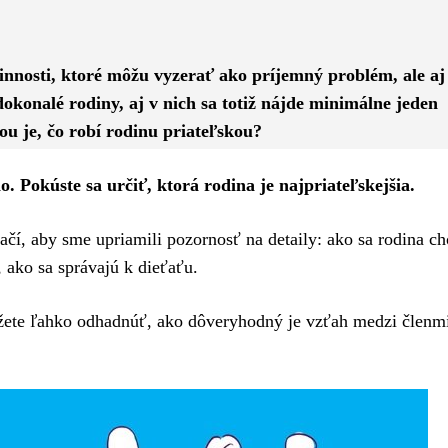
Pinterest
WhatsApp
nnosti, ktoré môžu vyzerať ako príjemný problém, ale aj t
dokonalé rodiny, aj v nich sa totiž nájde minimálne jeden
ou je, čo robí rodinu priateľskou?
o. Pokúste sa určiť, ktorá rodina je najpriateľskejšia.
stačí, aby sme upriamili pozornosť na detaily: ako sa rodina ch
 ako sa správajú k dieťaťu.
žete ľahko odhadnúť, ako dôveryhodný je vzťah medzi členmi