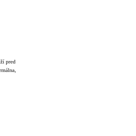
ží pred
ormálna,