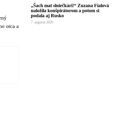
„Šach mat slniečkári!“ Zuzana Fialová
naložila konšpirátorom a potom si
podala aj Rusko
rný
7. augusta 2026
ho otca a