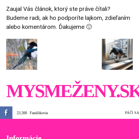
Zaujal Vás článok, ktorý ste práve čítali?
Budeme radi, ak ho podporíte lajkom, zdieľaním
alebo komentárom. Ďakujeme 🙂
MYSMEŽENY.S
23,500
Fanúšikovia
PÁČI SA
Informácie