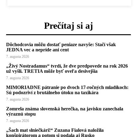
Prečítaj si aj
Dôchodcovia môžu dostať peniaze navyše: Stačí však
JEDNA vec a nepríde ani cent
7. augusta 2026
„Živý Nostradamus“ tvrdí, že dve predpovede na rok 2026
už vyšli. TRETIA môže byť oveľa desivejšia
7. augusta 2026
MIMORIADNE pátranie po dvoch 17-ročných mladíkoch:
Sú podozriví z brutálneho útoku na taxikára
7. augusta 2026
Zomrela známa slovenská herečka, na javisku zanechala
výraznú stopu
7. augusta 2026
„Šach mat slniečkári!“ Zuzana Fialová naložila
konšpirátorom a potom si podala aj Rusko