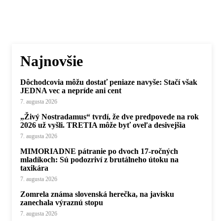
Najnovšie
Dôchodcovia môžu dostať peniaze navyše: Stačí však
JEDNA vec a nepríde ani cent
7. augusta 2026
„Živý Nostradamus“ tvrdí, že dve predpovede na rok
2026 už vyšli. TRETIA môže byť oveľa desivejšia
7. augusta 2026
MIMORIADNE pátranie po dvoch 17-ročných
mladíkoch: Sú podozriví z brutálneho útoku na
taxikára
7. augusta 2026
Zomrela známa slovenská herečka, na javisku
zanechala výraznú stopu
7. augusta 2026