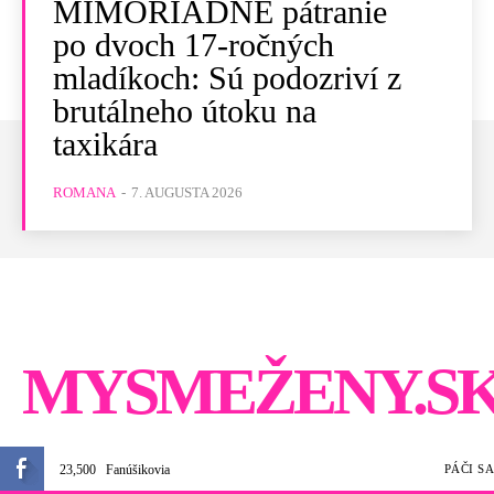
MIMORIADNE pátranie
po dvoch 17-ročných
mladíkoch: Sú podozriví z
brutálneho útoku na
taxikára
ROMANA
-
7. AUGUSTA 2026
MYSMEŽENY.S
23,500
Fanúšikovia
PÁČI SA