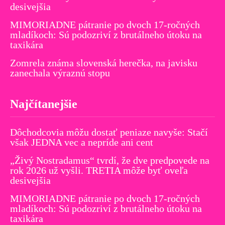
desivejšia
MIMORIADNE pátranie po dvoch 17-ročných
mladíkoch: Sú podozriví z brutálneho útoku na
taxikára
Zomrela známa slovenská herečka, na javisku
zanechala výraznú stopu
Najčítanejšie
Dôchodcovia môžu dostať peniaze navyše: Stačí
však JEDNA vec a nepríde ani cent
„Živý Nostradamus“ tvrdí, že dve predpovede na
rok 2026 už vyšli. TRETIA môže byť oveľa
desivejšia
MIMORIADNE pátranie po dvoch 17-ročných
mladíkoch: Sú podozriví z brutálneho útoku na
taxikára