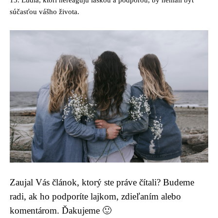
13. Ľudia, ktorí nereagujú láskou a podporou, by nemali byť
súčasťou vášho života.
Zaujal Vás článok, ktorý ste práve čítali? Budeme
radi, ak ho podporíte lajkom, zdieľaním alebo
komentárom. Ďakujeme 🙂