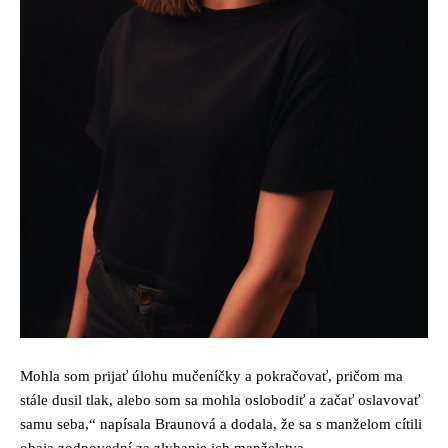
Mohla som prijať úlohu mučeníčky a pokračovať, pričom ma
stále dusil tlak, alebo som sa mohla oslobodiť a začať oslavovať
samu seba,“ napísala Braunová a dodala, že sa s manželom cítili