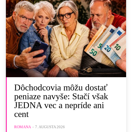
Dôchodcovia môžu dostať
peniaze navyše: Stačí však
JEDNA vec a nepríde ani
cent
ROMANA
-
7. AUGUSTA 2026