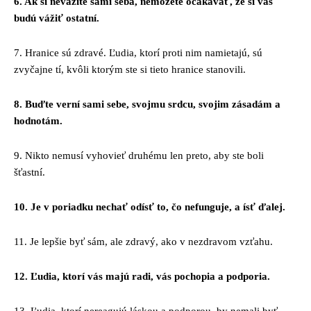
6. Ak si nevážite sami seba, nemôžete očakávať, že si vás
budú vážiť ostatní.
7. Hranice sú zdravé. Ľudia, ktorí proti nim namietajú, sú
zvyčajne tí, kvôli ktorým ste si tieto hranice stanovili.
8. Buďte verní sami sebe, svojmu srdcu, svojim zásadám a
hodnotám.
9. Nikto nemusí vyhovieť druhému len preto, aby ste boli
šťastní.
10. Je v poriadku nechať odísť to, čo nefunguje, a ísť ďalej.
11. Je lepšie byť sám, ale zdravý, ako v nezdravom vzťahu.
12. Ľudia, ktorí vás majú radi, vás pochopia a podporia.