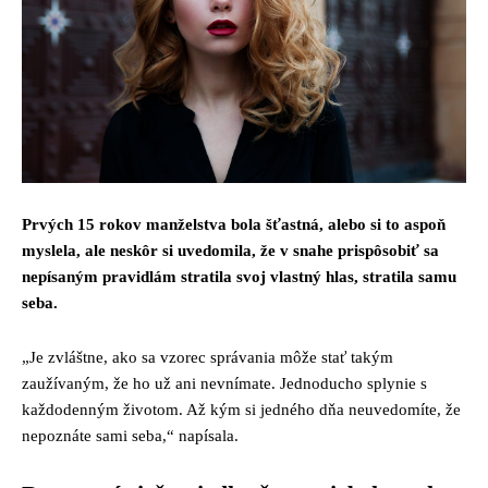
Prvých 15 rokov manželstva bola šťastná, alebo si to aspoň
myslela, ale neskôr si uvedomila, že v snahe prispôsobiť sa
nepísaným pravidlám stratila svoj vlastný hlas, stratila samu
seba.
„Je zvláštne, ako sa vzorec správania môže stať takým
zaužívaným, že ho už ani nevnímate. Jednoducho splynie s
každodenným životom. Až kým si jedného dňa neuvedomíte, že
nepoznáte sami seba,“ napísala.