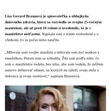
Facebook
Twitter
Pinterest
Whats
Lisa Gerard Braunová je spisovateľka a obhajkyňa
duševného zdravia, ktorá sa rozviedla so svojím 25-ročným
manželom, ale už pred 10 rokmi si uvedomila, že je v
manželstve nešťastná.
Napísala esej o tomto rozhodnutí a o
všetkom, čo sa počas neho naučila.
„Milovala som svojho manžela a milovala som byť matkou a
manželkou. Potom som sa zobudila. Žila som podľa toho, čo
som o manželstve vedela, bez toho, aby som vedela, že môžem
nanovo definovať oblasti, na ktorých mi záleží, svoju dušu a
dokonca aj svoju osobnosť,“ napísala Braunová.