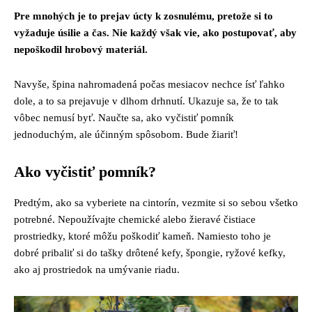
Pre mnohých je to prejav úcty k zosnulému, pretože si to
vyžaduje úsilie a čas. Nie každý však vie, ako postupovať, aby
nepoškodil hrobový materiál.
Navyše, špina nahromadená počas mesiacov nechce ísť ľahko
dole, a to sa prejavuje v dlhom drhnutí. Ukazuje sa, že to tak
vôbec nemusí byť. Naučte sa, ako vyčistiť pomník
jednoduchým, ale účinným spôsobom. Bude žiariť!
Ako vyčistiť pomník?
Predtým, ako sa vyberiete na cintorín, vezmite si so sebou všetko
potrebné. Nepoužívajte chemické alebo žieravé čistiace
prostriedky, ktoré môžu poškodiť kameň. Namiesto toho je
dobré pribaliť si do tašky drôtené kefy, špongie, ryžové kefky,
ako aj prostriedok na umývanie riadu.