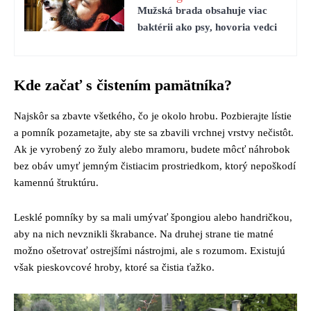
Mužská brada obsahuje viac
baktérii ako psy, hovoria vedci
Kde začať s čistením pamätníka?
Najskôr sa zbavte všetkého, čo je okolo hrobu. Pozbierajte lístie
a pomník pozametajte, aby ste sa zbavili vrchnej vrstvy nečistôt.
Ak je vyrobený zo žuly alebo mramoru, budete môcť náhrobok
bez obáv umyť jemným čistiacim prostriedkom, ktorý nepoškodí
kamennú štruktúru.
Lesklé pomníky by sa mali umývať špongiou alebo handričkou,
aby na nich nevznikli škrabance. Na druhej strane tie matné
možno ošetrovať ostrejšími nástrojmi, ale s rozumom. Existujú
však pieskovcové hroby, ktoré sa čistia ťažko.