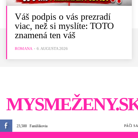
Váš podpis o vás prezradí
viac, než si myslíte: TOTO
znamená ten váš
ROMANA
-
6. AUGUSTA 2026
MYSMEŽENY.S
23,500
Fanúšikovia
PÁČI SA