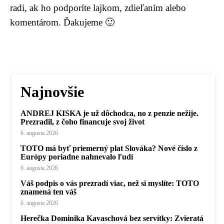
radi, ak ho podporíte lajkom, zdieľaním alebo
komentárom. Ďakujeme 🙂
Najnovšie
ANDREJ KISKA je už dôchodca, no z penzie nežije.
Prezradil, z čoho financuje svoj život
6. augusta 2026
TOTO má byť priemerný plat Slováka? Nové číslo z
Európy poriadne nahnevalo ľudí
6. augusta 2026
Váš podpis o vás prezradí viac, než si myslíte: TOTO
znamená ten váš
6. augusta 2026
Herečka Dominika Kavaschová bez servítky: Zvieratá