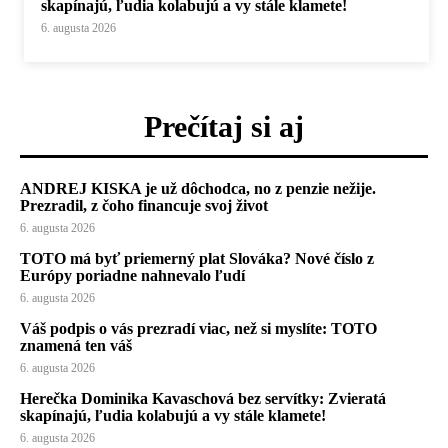
skapínajú, ľudia kolabujú a vy stále klamete!
6. augusta 2026
Prečítaj si aj
ANDREJ KISKA je už dôchodca, no z penzie nežije.
Prezradil, z čoho financuje svoj život
6. augusta 2026
TOTO má byť priemerný plat Slováka? Nové číslo z
Európy poriadne nahnevalo ľudí
6. augusta 2026
Váš podpis o vás prezradí viac, než si myslíte: TOTO
znamená ten váš
6. augusta 2026
Herečka Dominika Kavaschová bez servítky: Zvieratá
skapínajú, ľudia kolabujú a vy stále klamete!
6. augusta 2026