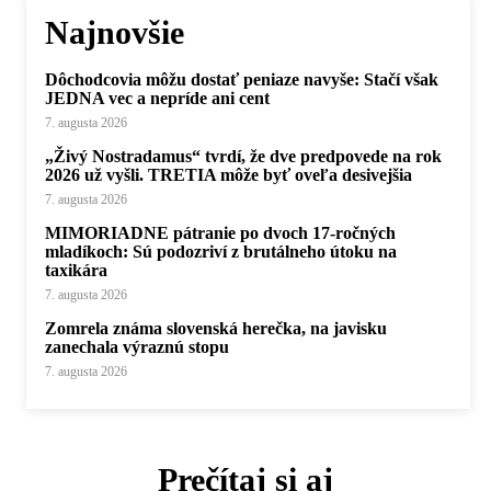
Najnovšie
Dôchodcovia môžu dostať peniaze navyše: Stačí však
JEDNA vec a nepríde ani cent
7. augusta 2026
„Živý Nostradamus“ tvrdí, že dve predpovede na rok
2026 už vyšli. TRETIA môže byť oveľa desivejšia
7. augusta 2026
MIMORIADNE pátranie po dvoch 17-ročných
mladíkoch: Sú podozriví z brutálneho útoku na
taxikára
7. augusta 2026
Zomrela známa slovenská herečka, na javisku
zanechala výraznú stopu
7. augusta 2026
Prečítaj si aj