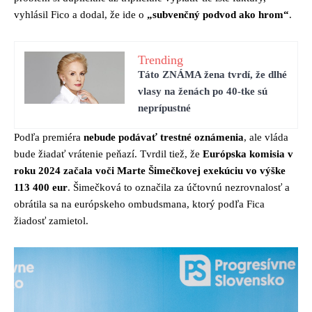
vyhlásil Fico a dodal, že ide o
„subvenčný podvod ako hrom“
.
Trending
Táto ZNÁMA žena tvrdí, že dlhé
vlasy na ženách po 40-tke sú
neprípustné
Podľa premiéra
nebude podávať trestné oznámenia
, ale vláda
bude žiadať vrátenie peňazí. Tvrdil tiež, že
Európska komisia v
roku 2024 začala voči Marte Šimečkovej exekúciu vo výške
113 400 eur
. Šimečková to označila za účtovnú nezrovnalosť a
obrátila sa na európskeho ombudsmana, ktorý podľa Fica
žiadosť zamietol.