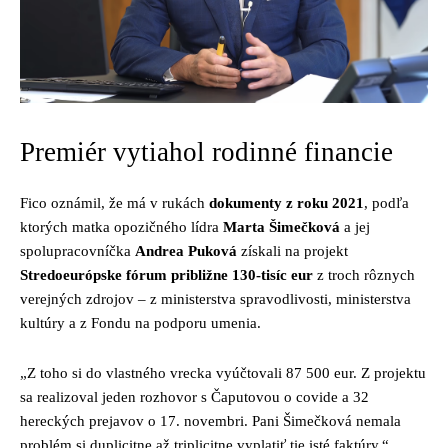
Premiér vytiahol rodinné financie
Fico oznámil, že má v rukách
dokumenty z roku 2021
, podľa
ktorých matka opozičného lídra
Marta Šimečková
a jej
spolupracovníčka
Andrea Puková
získali na projekt
Stredoeurópske fórum približne 130-tisíc eur
z troch rôznych
verejných zdrojov – z ministerstva spravodlivosti, ministerstva
kultúry a z Fondu na podporu umenia.
„Z toho si do vlastného vrecka vyúčtovali 87 500 eur. Z projektu
sa realizoval jeden rozhovor s Čaputovou o covide a 32
hereckých prejavov o 17. novembri. Pani Šimečková nemala
problém si duplicitne až triplicitne vyplatiť tie isté faktúry,“