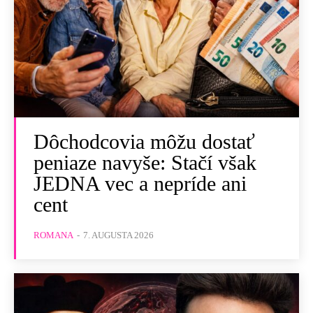
Dôchodcovia môžu dostať
peniaze navyše: Stačí však
JEDNA vec a nepríde ani
cent
ROMANA
-
7. AUGUSTA 2026