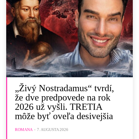
„Živý Nostradamus“ tvrdí,
že dve predpovede na rok
2026 už vyšli. TRETIA
môže byť oveľa desivejšia
ROMANA
-
7. AUGUSTA 2026