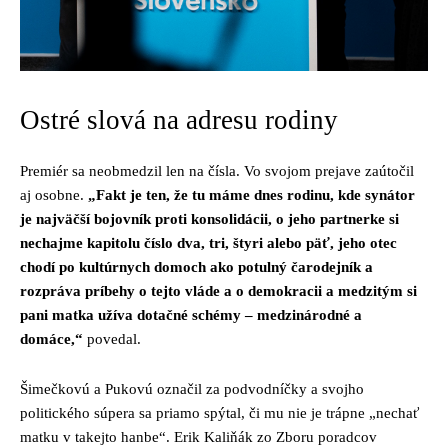
Ostré slová na adresu rodiny
Premiér sa neobmedzil len na čísla. Vo svojom prejave zaútočil
aj osobne.
„Fakt je ten, že tu máme dnes rodinu, kde synátor
je najväčší bojovník proti konsolidácii, o jeho partnerke si
nechajme kapitolu číslo dva, tri, štyri alebo päť, jeho otec
chodí po kultúrnych domoch ako potulný čarodejník a
rozpráva príbehy o tejto vláde a o demokracii a medzitým si
pani matka užíva dotačné schémy – medzinárodné a
domáce,“
povedal.
Šimečkovú a Pukovú označil za podvodníčky a svojho
politického súpera sa priamo spýtal, či mu nie je trápne „nechať
matku v takejto hanbe“. Erik Kaliňák zo Zboru poradcov