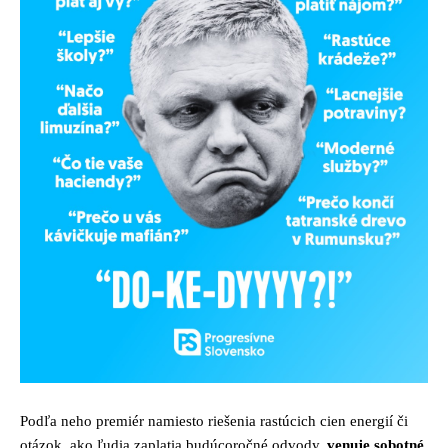
Podľa neho premiér namiesto riešenia rastúcich cien energií či
otázok, ako ľudia zaplatia budúcoročné odvody,
venuje sobotné