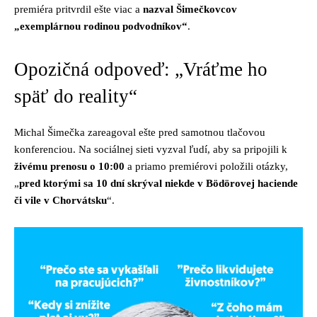
premiéra pritvrdil ešte viac a
nazval Šimečkovcov
„exemplárnou rodinou podvodníkov“
.
Opozičná odpoveď: „Vráťme ho
späť do reality“
Michal Šimečka zareagoval ešte pred samotnou tlačovou
konferenciou. Na sociálnej sieti vyzval ľudí, aby sa pripojili k
živému prenosu o 10:00
a priamo premiérovi položili otázky,
„
pred ktorými sa 10 dní skrýval niekde v Bödörovej haciende
či vile v Chorvátsku
“.