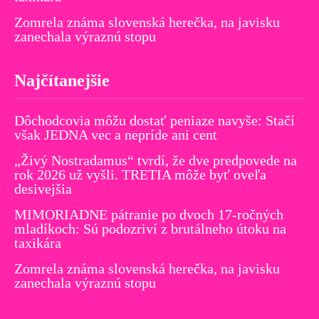
Zomrela známa slovenská herečka, na javisku
zanechala výraznú stopu
Najčítanejšie
Dôchodcovia môžu dostať peniaze navyše: Stačí
však JEDNA vec a nepríde ani cent
„Živý Nostradamus“ tvrdí, že dve predpovede na
rok 2026 už vyšli. TRETIA môže byť oveľa
desivejšia
MIMORIADNE pátranie po dvoch 17-ročných
mladíkoch: Sú podozriví z brutálneho útoku na
taxikára
Zomrela známa slovenská herečka, na javisku
zanechala výraznú stopu