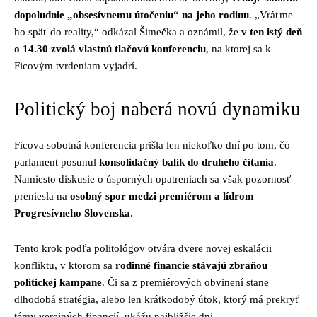
dopoludnie „obsesívnemu útočeniu“ na jeho rodinu
. „Vráťme
ho späť do reality,“ odkázal Šimečka a oznámil, že
v ten istý deň
o 14.30 zvolá vlastnú tlačovú konferenciu
, na ktorej sa k
Ficovým tvrdeniam vyjadrí.
Politický boj naberá novú dynamiku
Ficova sobotná konferencia prišla len niekoľko dní po tom, čo
parlament posunul
konsolidačný balík do druhého čítania
.
Namiesto diskusie o úsporných opatreniach sa však pozornosť
preniesla na
osobný spor medzi premiérom a lídrom
Progresívneho Slovenska
.
Tento krok podľa politológov otvára dvere novej eskalácii
konfliktu, v ktorom sa
rodinné financie stávajú zbraňou
politickej kampane
. Či sa z premiérových obvinení stane
dlhodobá stratégia, alebo len krátkodobý útok, ktorý má prekryť
témy verejných financií, ukážu najbližšie dni.