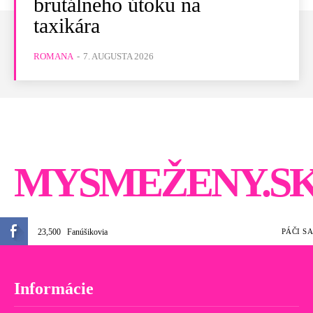
brutálneho útoku na
taxikára
ROMANA
-
7. AUGUSTA 2026
MYSMEŽENY.S
23,500
Fanúšikovia
PÁČI SA
Informácie