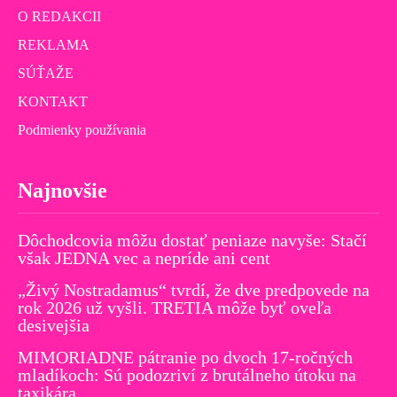
O REDAKCII
REKLAMA
SÚŤAŽE
KONTAKT
Podmienky používania
Najnovšie
Dôchodcovia môžu dostať peniaze navyše: Stačí
však JEDNA vec a nepríde ani cent
„Živý Nostradamus“ tvrdí, že dve predpovede na
rok 2026 už vyšli. TRETIA môže byť oveľa
desivejšia
MIMORIADNE pátranie po dvoch 17-ročných
mladíkoch: Sú podozriví z brutálneho útoku na
taxikára