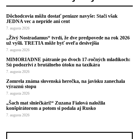
Dôchodcovia môžu dostať peniaze navyše: Stačí však
JEDNA vec a nepríde ani cent
7. augusta 2026
„Živý Nostradamus“ tvrdí, že dve predpovede na rok 2026
už vyšli. TRETIA môže byť oveľa desivejšia
7. augusta 2026
MIMORIADNE pátranie po dvoch 17-ročných mladíkoch:
Sú podozriví z brutálneho útoku na taxikára
7. augusta 2026
Zomrela známa slovenská herečka, na javisku zanechala
výraznú stopu
7. augusta 2026
„Šach mat slniečkári!“ Zuzana Fialová naložila
konšpirátorom a potom si podala aj Rusko
7. augusta 2026