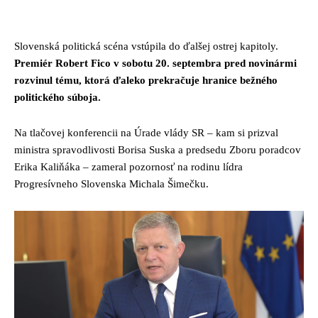
Facebook
Twitter
Pinterest
Whats
Slovenská politická scéna vstúpila do ďalšej ostrej kapitoly.
Premiér Robert Fico v sobotu 20. septembra pred novinármi
rozvinul tému, ktorá ďaleko prekračuje hranice bežného
politického súboja.
Na tlačovej konferencii na Úrade vlády SR – kam si prizval
ministra spravodlivosti Borisa Suska a predsedu Zboru poradcov
Erika Kaliňáka – zameral pozornosť na rodinu lídra
Progresívneho Slovenska Michala Šimečku.