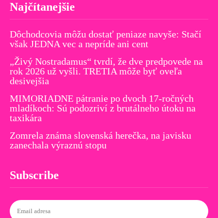
Najčítanejšie
Dôchodcovia môžu dostať peniaze navyše: Stačí
však JEDNA vec a nepríde ani cent
„Živý Nostradamus“ tvrdí, že dve predpovede na
rok 2026 už vyšli. TRETIA môže byť oveľa
desivejšia
MIMORIADNE pátranie po dvoch 17-ročných
mladíkoch: Sú podozriví z brutálneho útoku na
taxikára
Zomrela známa slovenská herečka, na javisku
zanechala výraznú stopu
Subscribe