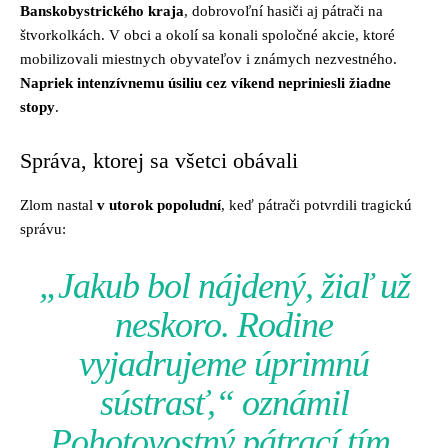
Banskobystrického kraja
, dobrovoľní hasiči aj pátrači na
štvorkolkách. V obci a okolí sa konali spoločné akcie, ktoré
mobilizovali miestnych obyvateľov i známych nezvestného.
Napriek intenzívnemu úsiliu cez víkend nepriniesli žiadne
stopy
.
Správa, ktorej sa všetci obávali
Zlom nastal
v utorok popoludní
, keď pátrači potvrdili tragickú
správu:
„Jakub bol nájdený, žiaľ už
neskoro. Rodine
vyjadrujeme úprimnú
sústrasť,“ oznámil
Pohotovostný pátrací tím.