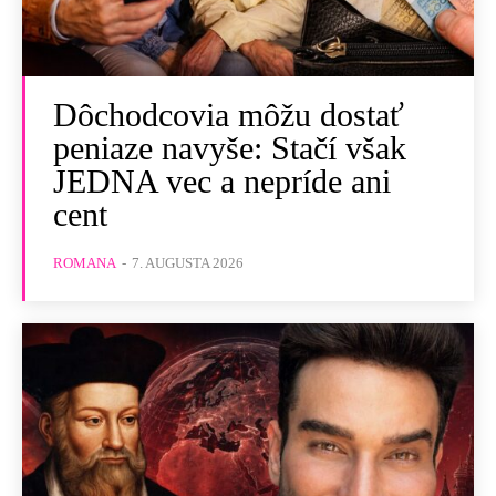
Dôchodcovia môžu dostať
peniaze navyše: Stačí však
JEDNA vec a nepríde ani
cent
ROMANA
-
7. AUGUSTA 2026