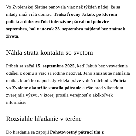
Vo Zvolenskej Slatine panovala viac než týždeň nádej, že sa
mladý muž vráti domov.
Tridsaťročný Jakub, po ktorom
polícia a dobrovoľníci intenzívne pátrali od polovice
septembra, bol v utorok 23. septembra nájdený bez známok
života.
Náhla strata kontaktu so svetom
Príbeh sa začal
15. septembra 2025
, keď Jakub bez vysvetlenia
odišiel z domu a viac sa rodine neozval. Jeho zmiznutie nahlásila
matka, ktorá ho naposledy videla práve v deň odchodu.
Polícia
vo Zvolene okamžite spustila pátranie
a ešte pred víkendom
zverejnila výzvu, v ktorej prosila verejnosť o akékoľvek
informácie.
Rozsiahle hľadanie v teréne
Do hľadania sa zapojil
Pohotovostný pátrací tím z