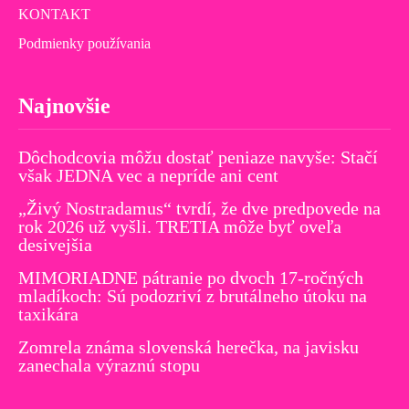
KONTAKT
Podmienky používania
Najnovšie
Dôchodcovia môžu dostať peniaze navyše: Stačí
však JEDNA vec a nepríde ani cent
„Živý Nostradamus“ tvrdí, že dve predpovede na
rok 2026 už vyšli. TRETIA môže byť oveľa
desivejšia
MIMORIADNE pátranie po dvoch 17-ročných
mladíkoch: Sú podozriví z brutálneho útoku na
taxikára
Zomrela známa slovenská herečka, na javisku
zanechala výraznú stopu