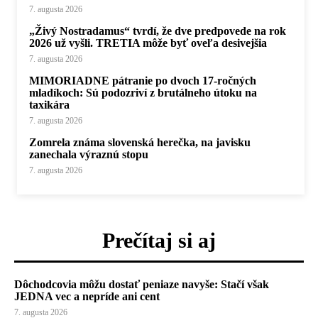
7. augusta 2026
„Živý Nostradamus“ tvrdí, že dve predpovede na rok
2026 už vyšli. TRETIA môže byť oveľa desivejšia
7. augusta 2026
MIMORIADNE pátranie po dvoch 17-ročných
mladíkoch: Sú podozriví z brutálneho útoku na
taxikára
7. augusta 2026
Zomrela známa slovenská herečka, na javisku
zanechala výraznú stopu
7. augusta 2026
Prečítaj si aj
Dôchodcovia môžu dostať peniaze navyše: Stačí však
JEDNA vec a nepríde ani cent
7. augusta 2026