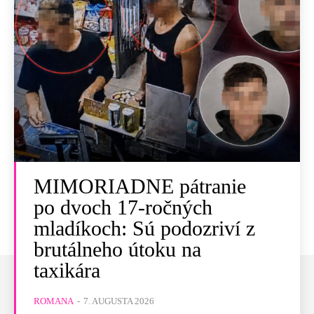
MIMORIADNE pátranie
po dvoch 17-ročných
mladíkoch: Sú podozriví z
brutálneho útoku na
taxikára
ROMANA
-
7. AUGUSTA 2026