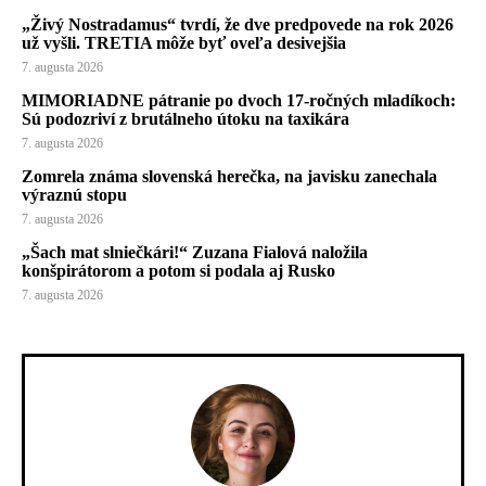
„Živý Nostradamus“ tvrdí, že dve predpovede na rok 2026
už vyšli. TRETIA môže byť oveľa desivejšia
7. augusta 2026
MIMORIADNE pátranie po dvoch 17-ročných mladíkoch:
Sú podozriví z brutálneho útoku na taxikára
7. augusta 2026
Zomrela známa slovenská herečka, na javisku zanechala
výraznú stopu
7. augusta 2026
„Šach mat slniečkári!“ Zuzana Fialová naložila
konšpirátorom a potom si podala aj Rusko
7. augusta 2026