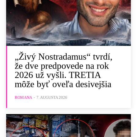
„Živý Nostradamus“ tvrdí,
že dve predpovede na rok
2026 už vyšli. TRETIA
môže byť oveľa desivejšia
ROMANA
-
7. AUGUSTA 2026