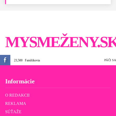
MYSMEŽENY.S
23,500
Fanúšikovia
PÁČI SA
Informácie
O REDAKCII
REKLAMA
SÚŤAŽE