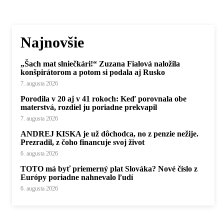
Najnovšie
„Šach mat slniečkári!“ Zuzana Fialová naložila
konšpirátorom a potom si podala aj Rusko
7. augusta 2026
Porodila v 20 aj v 41 rokoch: Keď porovnala obe
materstvá, rozdiel ju poriadne prekvapil
7. augusta 2026
ANDREJ KISKA je už dôchodca, no z penzie nežije.
Prezradil, z čoho financuje svoj život
6. augusta 2026
TOTO má byť priemerný plat Slováka? Nové číslo z
Európy poriadne nahnevalo ľudí
6. augusta 2026