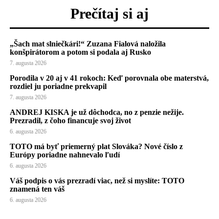
Prečítaj si aj
„Šach mat slniečkári!“ Zuzana Fialová naložila
konšpirátorom a potom si podala aj Rusko
7. augusta 2026
Porodila v 20 aj v 41 rokoch: Keď porovnala obe materstvá,
rozdiel ju poriadne prekvapil
7. augusta 2026
ANDREJ KISKA je už dôchodca, no z penzie nežije.
Prezradil, z čoho financuje svoj život
6. augusta 2026
TOTO má byť priemerný plat Slováka? Nové číslo z
Európy poriadne nahnevalo ľudí
6. augusta 2026
Váš podpis o vás prezradí viac, než si myslíte: TOTO
znamená ten váš
6. augusta 2026