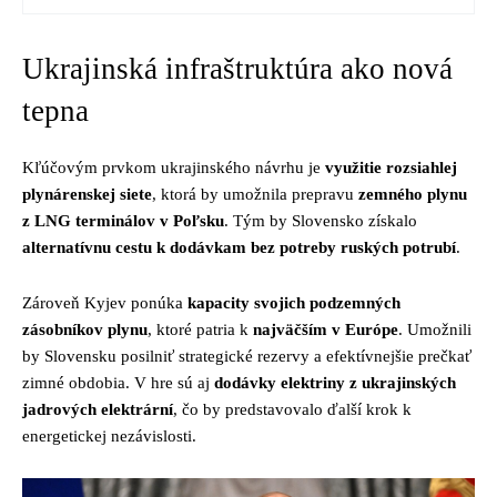
Ukrajinská infraštruktúra ako nová
tepna
Kľúčovým prvkom ukrajinského návrhu je
využitie rozsiahlej
plynárenskej siete
, ktorá by umožnila prepravu
zemného plynu
z LNG terminálov v Poľsku
. Tým by Slovensko získalo
alternatívnu cestu k dodávkam bez potreby ruských potrubí
.
Zároveň Kyjev ponúka
kapacity svojich podzemných
zásobníkov plynu
, ktoré patria k
najväčším v Európe
. Umožnili
by Slovensku posilniť strategické rezervy a efektívnejšie prečkať
zimné obdobia. V hre sú aj
dodávky elektriny z ukrajinských
jadrových elektrární
, čo by predstavovalo ďalší krok k
energetickej nezávislosti.