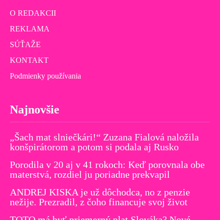
O REDAKCII
REKLAMA
SÚŤAŽE
KONTAKT
Podmienky používania
Najnovšie
„Šach mat slniečkári!“ Zuzana Fialová naložila
konšpirátorom a potom si podala aj Rusko
Porodila v 20 aj v 41 rokoch: Keď porovnala obe
materstvá, rozdiel ju poriadne prekvapil
ANDREJ KISKA je už dôchodca, no z penzie
nežije. Prezradil, z čoho financuje svoj život
TOTO má byť priemerný plat Slováka? Nové