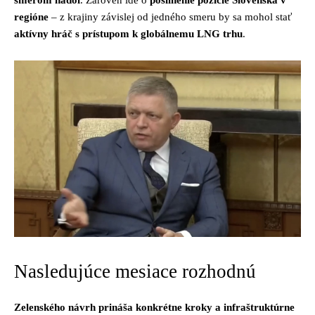
smerom nadol
. Zároveň ide o
posilnenie pozície Slovenska v
regióne
– z krajiny závislej od jedného smeru by sa mohol stať
aktívny hráč s prístupom k globálnemu LNG trhu
.
Nasledujúce mesiace rozhodnú
Zelenského návrh prináša konkrétne kroky a infraštruktúrne