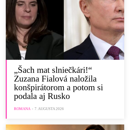
„Šach mat slniečkári!“
Zuzana Fialová naložila
konšpirátorom a potom si
podala aj Rusko
ROMANA
-
7. AUGUSTA 2026