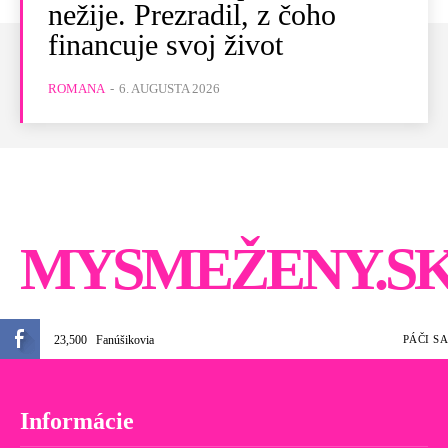
nežije. Prezradil, z čoho
financuje svoj život
ROMANA
-
6. AUGUSTA 2026
MYSMEŽENY.S
23,500
Fanúšikovia
PÁČI SA
Informácie