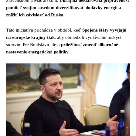
Slovenskom a Maďarskom.
Ukrajina deklarovala pripravenosť
pomôcť svojim susedom diverzifikovať dodávky energií a
znížiť ich závislosť od Ruska.
Táto iniciatíva prichádza v období, keď
Spojené štáty vyvíjajú
na európske krajiny tlak
, aby obmedzili využívanie ruských
surovín. Pre Bratislavu ide o
príležitosť zmeniť dlhoročné
nastavenie energetickej politiky
.