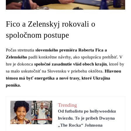
Fico a Zelenskyj rokovali o
spoločnom postupe
Počas stretnutia
slovenského premiéra Roberta Fica a
Zelenského
padli konkrétne návrhy, ako spoluprácu prehĺbiť. V
hre je dokonca
spoločné zasadnutie vlád oboch krajín
, ktoré by
sa malo uskutočniť na Slovensku v priebehu októbra.
Hlavnou
témou má byť energetika a nové trasy, ktoré Ukrajina
ponúka.
Trending
Od futbalistu po hollywoodsku
hviezdu. To je príbeh Dwayna
„The Rocka“ Johnsona