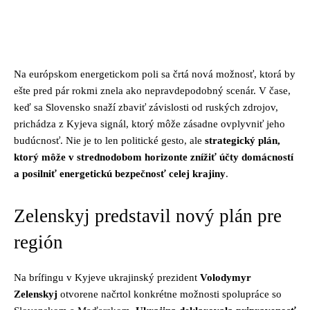
Facebook
Twitter
Pinterest
Whats
Na európskom energetickom poli sa črtá nová možnosť, ktorá by
ešte pred pár rokmi znela ako nepravdepodobný scenár. V čase,
keď sa Slovensko snaží zbaviť závislosti od ruských zdrojov,
prichádza z Kyjeva signál, ktorý môže zásadne ovplyvniť jeho
budúcnosť. Nie je to len politické gesto, ale
strategický plán,
ktorý môže v strednodobom horizonte znížiť účty domácností
a posilniť energetickú bezpečnosť celej krajiny
.
Zelenskyj predstavil nový plán pre
región
Na brífingu v Kyjeve ukrajinský prezident
Volodymyr
Zelenskyj
otvorene načrtol konkrétne možnosti spolupráce so