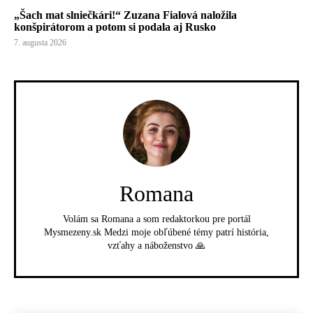
„Šach mat slniečkári!“ Zuzana Fialová naložila
konšpirátorom a potom si podala aj Rusko
7. augusta 2026
Romana
Volám sa Romana a som redaktorkou pre portál
Mysmezeny.sk Medzi moje obľúbené témy patrí história,
vzťahy a náboženstvo 🙏