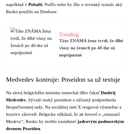
napríklad v
Pobaltí
. Podľa neho by išlo o rovnaký scenár, aký
Rusko použilo na Donbase.
Trending
Táto ZNÁMA žena tvrdí, že dlhé
vlasy na ženách po 40-tke sú
neprípustné
Medvedev kontruje: Poseidon sa už testuje
Na slová belgického ministra nenechal dlho čakať
Dmitrij
Medvedev
, bývalý ruský prezident a súčasný podpredseda
Bezpečnostnej rady. Na sociálnej sieti X reagoval výsmešne a
hrozivo zároveň: Belgicku odkázal, že ak hovorí o „zmazaní
Moskvy“, Rusko by mohlo zasiahnuť
jadrovým podmorským
dronom Poseidon
.