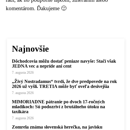
komentárom. Ďakujeme 🙂
Najnovšie
Dôchodcovia môžu dostať peniaze navyše: Stačí však
JEDNA vec a nepríde ani cent
7. augusta 2026
„Živý Nostradamus“ tvrdí, že dve predpovede na rok
2026 už vyšli. TRETIA môže byť oveľa desivejšia
7. augusta 2026
MIMORIADNE pátranie po dvoch 17-ročných
mladíkoch: Sú podozriví z brutálneho útoku na
taxikára
7. augusta 2026
Zomrela známa slovenská herečka, na javisku