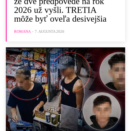
že dve predpovede na rok
2026 už vyšli. TRETIA
môže byť oveľa desivejšia
ROMANA
-
7. AUGUSTA 2026