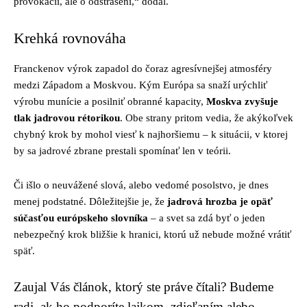
provokácii, ale o odstrašení,“ dodal.
Krehká rovnováha
Franckenov výrok zapadol do čoraz agresívnejšej atmosféry
medzi Západom a Moskvou. Kým Európa sa snaží urýchliť
výrobu munície a posilniť obranné kapacity,
Moskva zvyšuje
tlak jadrovou rétorikou
. Obe strany pritom vedia, že akýkoľvek
chybný krok by mohol viesť k najhoršiemu – k situácii, v ktorej
by sa jadrové zbrane prestali spomínať len v teórii.
Či išlo o neuvážené slová, alebo vedomé posolstvo, je dnes
menej podstatné. Dôležitejšie je, že
jadrová hrozba je opäť
súčasťou európskeho slovníka
– a svet sa zdá byť o jeden
nebezpečný krok bližšie k hranici, ktorú už nebude možné vrátiť
späť.
Zaujal Vás článok, ktorý ste práve čítali? Budeme
radi, ak ho podporíte lajkom, zdieľaním alebo