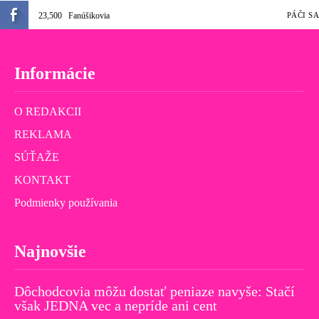
23,500
Fanúšikovia
PÁČI SA
Informácie
O REDAKCII
REKLAMA
SÚŤAŽE
KONTAKT
Podmienky používania
Najnovšie
Dôchodcovia môžu dostať peniaze navyše: Stačí
však JEDNA vec a nepríde ani cent