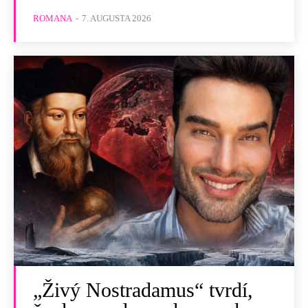
ROMANA
-
7. AUGUSTA 2026
„Živý Nostradamus“ tvrdí,