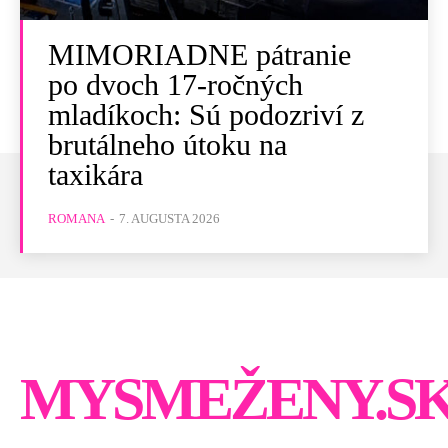
MIMORIADNE pátranie
po dvoch 17-ročných
mladíkoch: Sú podozriví z
brutálneho útoku na
taxikára
ROMANA
-
7. AUGUSTA 2026
MYSMEŽENY.S