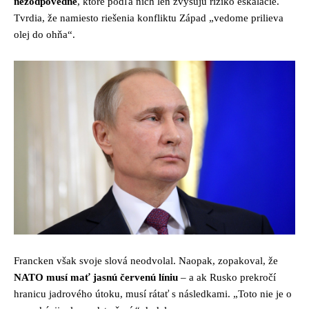
nezodpovedné
, ktoré podľa nich len zvyšujú riziko eskalácie.
Tvrdia, že namiesto riešenia konfliktu Západ „vedome prilieva
olej do ohňa“.
Francken však svoje slová neodvolal. Naopak, zopakoval, že
NATO musí mať jasnú červenú líniu
– a ak Rusko prekročí
hranicu jadrového útoku, musí rátať s následkami. „Toto nie je o