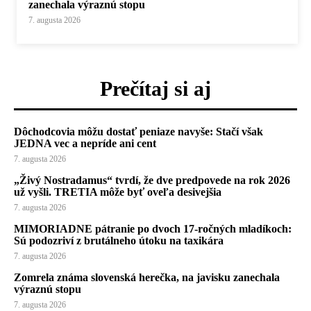
zanechala výraznú stopu
7. augusta 2026
Prečítaj si aj
Dôchodcovia môžu dostať peniaze navyše: Stačí však
JEDNA vec a nepríde ani cent
7. augusta 2026
„Živý Nostradamus“ tvrdí, že dve predpovede na rok 2026
už vyšli. TRETIA môže byť oveľa desivejšia
7. augusta 2026
MIMORIADNE pátranie po dvoch 17-ročných mladíkoch:
Sú podozriví z brutálneho útoku na taxikára
7. augusta 2026
Zomrela známa slovenská herečka, na javisku zanechala
výraznú stopu
7. augusta 2026