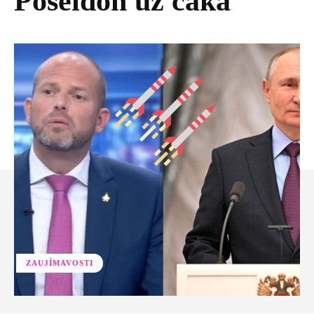
Poseidon už čaká
ZAUJÍMAVOSTI