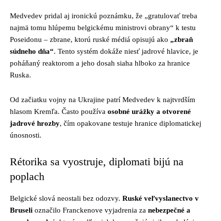
Medvedev pridal aj ironickú poznámku, že „gratulovať treba
najmä tomu hlúpemu belgickému ministrovi obrany“ k testu
Poseidonu – zbrane, ktorú ruské médiá opisujú ako
„zbraň
súdneho dňa“
. Tento systém dokáže niesť jadrové hlavice, je
poháňaný reaktorom a jeho dosah siaha hlboko za hranice
Ruska.
Od začiatku vojny na Ukrajine patrí Medvedev k najtvrdším
hlasom Kremľa. Často používa
osobné urážky a otvorené
jadrové hrozby
, čím opakovane testuje hranice diplomatickej
únosnosti.
Rétorika sa vyostruje, diplomati bijú na
poplach
Belgické slová neostali bez odozvy.
Ruské veľvyslanectvo v
Bruseli
označilo Franckenove vyjadrenia za
nebezpečné a