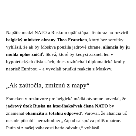
Facebook
Twitter
Pinterest
Whats
Napätie medzi NATO a Ruskom opäť stúpa. Tentoraz ho rozvíril
belgický minister obrany Theo Francken
, ktorý bez servítky
vyhlásil, že ak by Moskva použila jadrové zbrane,
aliancia by ju
mohla úplne zničiť
. Slová, ktoré by kedysi zazneli len v
hypotetických diskusiách, dnes rozbúchali diplomatické kruhy
naprieč Európou – a vyvolali prudkú reakciu z Moskvy.
„Ak zaútočia, zmiznú z mapy“
Francken v rozhovore pre belgické médiá otvorene povedal, že
jadrový útok Ruska na ktoréhokoľvek člena NATO
by
znamenal
okamžitú a totálnu odpoveď
. Varoval, že aliancia už
nesmie pôsobiť nerozhodne: „Západ sa správa príliš opatrne.
Putin si z našej váhavosti berie odvahu,“ vyhlásil.