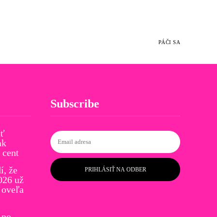
PÁČI SA
Subscribe
ať
ak
 cent
í, že
PRIHLÁSIŤ NA ODBER
026 už
 oveľa
 po