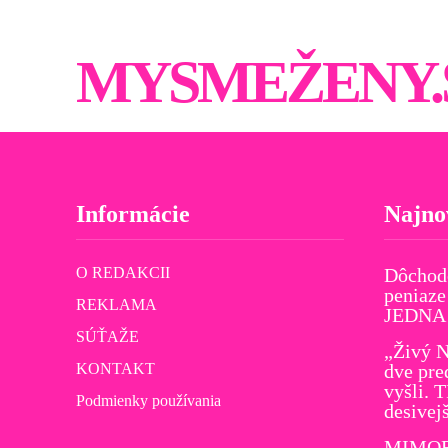
MYSMEŽENY.
Informácie
Najno
O REDAKCII
Dôchod
peniaze
REKLAMA
JEDNA v
SÚŤAŽE
„Živý N
KONTAKT
dve pre
vyšli. 
Podmienky používania
desivej
MIMORI