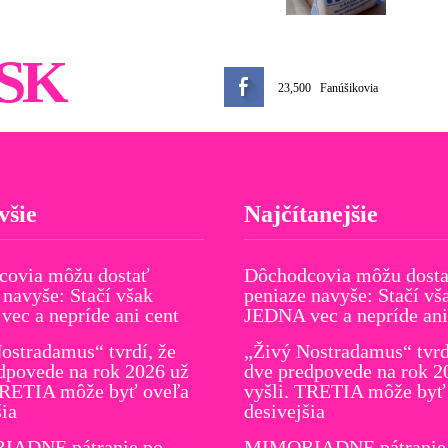
SK
23,500
Fanúšikovia
všie
Najčítanejšie
covia môžu dostať
Dôchodcovia môžu dost
 navyše: Stačí však
peniaze navyše: Stačí vš
ec a nepríde ani cent
JEDNA vec a nepríde ani
ostradamus“ tvrdí, že
„Živý Nostradamus“ tvrd
dpovede na rok 2026 už
dve predpovede na rok 2
TRETIA môže byť oveľa
vyšli. TRETIA môže byť
šia
desivejšia
ADNE pátranie po
MIMORIADNE pátranie