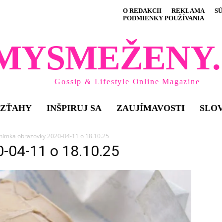
O REDAKCII
REKLAMA
S
PODMIENKY POUŽÍVANIA
MYSMEŽENY.
Gossip & Lifestyle Online Magazine
VZŤAHY
INŠPIRUJ SA
ZAUJÍMAVOSTI
SLO
nímka obrazovky 2020-04-11 o 18.10.25
0-04-11 o 18.10.25