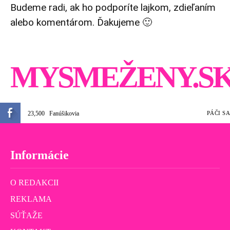
Budeme radi, ak ho podporíte lajkom, zdieľaním
alebo komentárom. Ďakujeme 🙂
MYSMEŽENY.S
23,500
Fanúšikovia
PÁČI SA
Informácie
O REDAKCII
REKLAMA
SÚŤAŽE