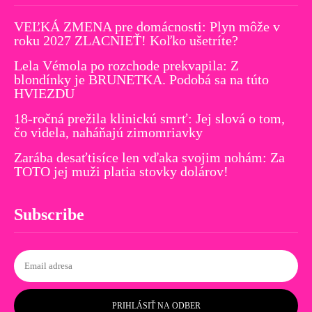
VEĽKÁ ZMENA pre domácnosti: Plyn môže v
roku 2027 ZLACNIEŤ! Koľko ušetríte?
Lela Vémola po rozchode prekvapila: Z
blondínky je BRUNETKA. Podobá sa na túto
HVIEZDU
18-ročná prežila klinickú smrť: Jej slová o tom,
čo videla, naháňajú zimomriavky
Zarába desaťtisíce len vďaka svojim nohám: Za
TOTO jej muži platia stovky dolárov!
Subscribe
PRIHLÁSIŤ NA ODBER