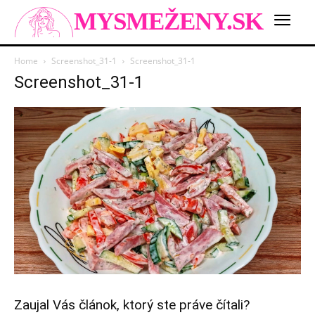
MYSMEŽENY.SK
Home
Screenshot_31-1
Screenshot_31-1
Screenshot_31-1
Zaujal Vás článok, ktorý ste práve čítali?