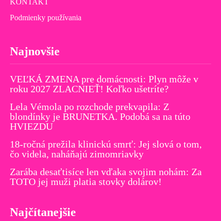
KONTAKT
Podmienky používania
Najnovšie
VEĽKÁ ZMENA pre domácnosti: Plyn môže v
roku 2027 ZLACNIEŤ! Koľko ušetríte?
Lela Vémola po rozchode prekvapila: Z
blondínky je BRUNETKA. Podobá sa na túto
HVIEZDU
18-ročná prežila klinickú smrť: Jej slová o tom,
čo videla, naháňajú zimomriavky
Zarába desaťtisíce len vďaka svojim nohám: Za
TOTO jej muži platia stovky dolárov!
Najčítanejšie