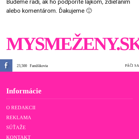
Budeme radi, ak ho podporíte lajkom, zdieľaním
alebo komentárom. Ďakujeme 🙂
MYSMEŽENY.S
23,500
Fanúšikovia
PÁČI SA
Informácie
O REDAKCII
REKLAMA
SÚŤAŽE
KONTAKT