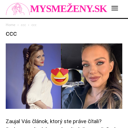
MYSMEŽENY.SK
Home
ccc
ccc
ccc
Zaujal Vás článok, ktorý ste práve čítali?