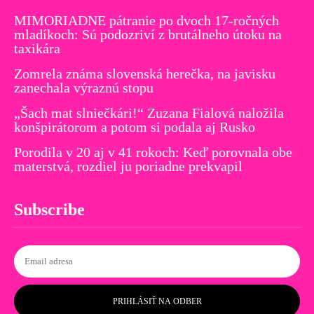
MIMORIADNE pátranie po dvoch 17-ročných
mladíkoch: Sú podozriví z brutálneho útoku na
taxikára
Zomrela známa slovenská herečka, na javisku
zanechala výraznú stopu
„Šach mat slniečkári!“ Zuzana Fialová naložila
konšpirátorom a potom si podala aj Rusko
Porodila v 20 aj v 41 rokoch: Keď porovnala obe
materstvá, rozdiel ju poriadne prekvapil
Subscribe
PRIHLÁSIŤ NA ODBER