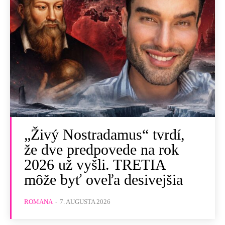
„Živý Nostradamus“ tvrdí,
že dve predpovede na rok
2026 už vyšli. TRETIA
môže byť oveľa desivejšia
ROMANA
-
7. AUGUSTA 2026