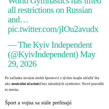
World Gymnastics has lifted
all restrictions on Russian
and…
pic.twitter.com/jIOu2avudx
— The Kyiv Independent
(@KyivIndependent)
May
29, 2026
Po začiatku invázie mohli športovci z týchto krajín súťažiť iba
ako
neutrálni účastníci
bez národných symbolov. Nové pravidlá
to menia.
Šport a vojna sa stále prelínajú