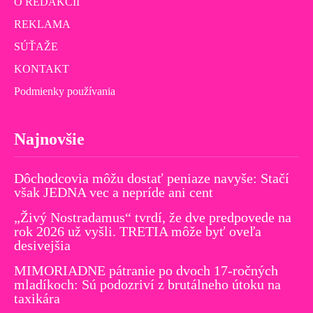
O REDAKCII
REKLAMA
SÚŤAŽE
KONTAKT
Podmienky používania
Najnovšie
Dôchodcovia môžu dostať peniaze navyše: Stačí
však JEDNA vec a nepríde ani cent
„Živý Nostradamus“ tvrdí, že dve predpovede na
rok 2026 už vyšli. TRETIA môže byť oveľa
desivejšia
MIMORIADNE pátranie po dvoch 17-ročných
mladíkoch: Sú podozriví z brutálneho útoku na
taxikára