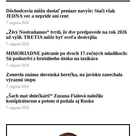
Dôchodcovia môžu dostať peniaze navyše: Stačí však
JEDNA vec a nepríde ani cent
7. augusta 2026
„Živý Nostradamus“ tvrdí, že dve predpovede na rok 2026
už vyšli. TRETIA môže byť oveľa desivejšia
7. augusta 2026
MIMORIADNE pátranie po dvoch 17-ročných mladíkoch:
Sú podozriví z brutálneho útoku na taxikára
7. augusta 2026
Zomrela známa slovenská herečka, na javisku zanechala
výraznú stopu
7. augusta 2026
„Šach mat slniečkári!“ Zuzana Fialová naložila
konšpirátorom a potom si podala aj Rusko
7. augusta 2026