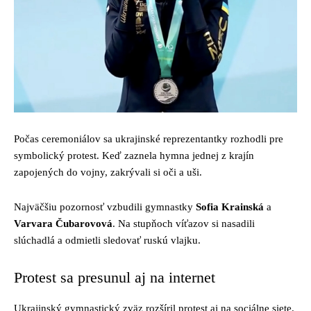
Počas ceremoniálov sa ukrajinské reprezentantky rozhodli pre
symbolický protest. Keď zaznela hymna jednej z krajín
zapojených do vojny, zakrývali si oči a uši.
Najväčšiu pozornosť vzbudili gymnastky
Sofia Krainská
a
Varvara Čubarovová
. Na stupňoch víťazov si nasadili
slúchadlá a odmietli sledovať ruskú vlajku.
Protest sa presunul aj na internet
Ukrajinský gymnastický zväz rozšíril protest aj na sociálne siete.