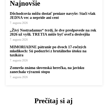
Najnovšie
Dôchodcovia môžu dostať peniaze navyše: Stačí však
JEDNA vec a nepríde ani cent
7. augusta 2026
„Živý Nostradamus“ tvrdí, že dve predpovede na rok
2026 už vyšli. TRETIA môže byť oveľa desivejšia
7. augusta 2026
MIMORIADNE pátranie po dvoch 17-ročných
mladíkoch: Sú podozriví z brutálneho útoku na
taxikára
7. augusta 2026
Zomrela známa slovenská herečka, na javisku
zanechala výraznú stopu
7. augusta 2026
Prečítaj si aj