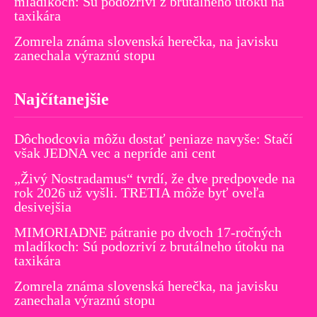
mladíkoch: Sú podozriví z brutálneho útoku na
taxikára
Zomrela známa slovenská herečka, na javisku
zanechala výraznú stopu
Najčítanejšie
Dôchodcovia môžu dostať peniaze navyše: Stačí
však JEDNA vec a nepríde ani cent
„Živý Nostradamus“ tvrdí, že dve predpovede na
rok 2026 už vyšli. TRETIA môže byť oveľa
desivejšia
MIMORIADNE pátranie po dvoch 17-ročných
mladíkoch: Sú podozriví z brutálneho útoku na
taxikára
Zomrela známa slovenská herečka, na javisku
zanechala výraznú stopu