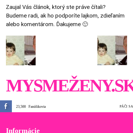
Zaujal Vás článok, ktorý ste práve čítali?
Budeme radi, ak ho podporíte lajkom, zdieľaním
alebo komentárom. Ďakujeme 🙂
MYSMEŽENY.S
23,500
Fanúšikovia
PÁČI SA
Informácie